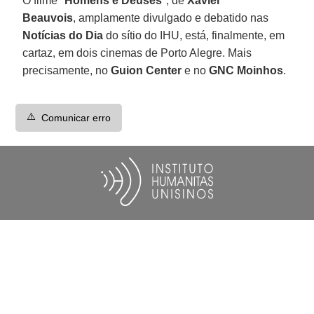
O filme "
Homens e Deuses
", de
Xavier
Beauvois
, amplamente divulgado e debatido nas
Notícias do Dia
do sítio do IHU, está, finalmente, em
cartaz, em dois cinemas de Porto Alegre. Mais
precisamente, no
Guion Center
e no
GNC Moinhos
.
⚠️
Comunicar erro