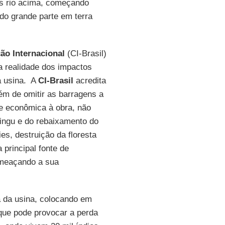
ens rio acima, começando
do grande parte em terra
ão Internacional
(CI-Brasil)
a realidade dos impactos
a usina. A
CI-Brasil
acredita
ém de omitir as barragens a
de econômica à obra, não
Xingu e do rebaixamento do
es, destruição da floresta
 principal fonte de
ameaçando a sua
a da usina, colocando em
 que pode provocar a perda