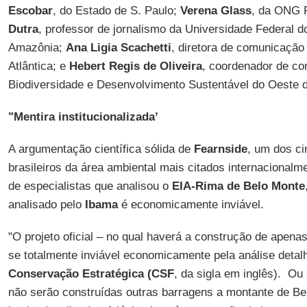
Escobar
, do Estado de S. Paulo;
Verena Glass
, da ONG R
Dutra
, professor de jornalismo da Universidade Federal d
Amazônia;
Ana Ligia Scachetti
, diretora de comunicaçã
Atlântica; e
Hebert Regis de Oliveira
, coordenador de co
Biodiversidade e Desenvolvimento Sustentável do Oeste d
"Mentira institucionalizada’
A argumentação científica sólida de
Fearnside
, um dos c
brasileiros da área ambiental mais citados internacionalme
de especialistas que analisou o
EIA-Rima de Belo Monte
analisado pelo
Ibama
é economicamente inviável.
"O projeto oficial – no qual haverá a construção de apen
se totalmente inviável economicamente pela análise detal
Conservação Estratégica (CSF
, da sigla em inglês). Ou
não serão construídas outras barragens a montante de B