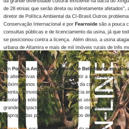
da grande diversidade cultural existente na bacia do Xing
de 28 etnias que serão direta ou indiretamente afetados",
diretor de Política Ambiental da CI-Brasil.Outros problem
Conservação Internacional e por
Fearnside
são a pouca c
consultas públicas e de licenciamento da usina, já que to
se posicionou contra a licença. Além disso, a usina alag
urbana de Altamira e mais de mil imóveis rurais de três m
mil hectares, sendo que de 20 a 40 mil pessoas serão des
Em
Política Ambiental: A usina de Belo Monte em paut
de alternativas que poderiam garantir a segurança energét
próximos anos sem a necessidade da construção de Belo 
aponta os investimentosem eficiência energética e em fon
a solar e a eólica, além de pequenas usinas hidrelétricas
grandes impactos em áreas que, sob os aspectos sociais 
inapropriadas para empreendimentos deste porte.
Clique aqui
para acessar a íntegra da publicação