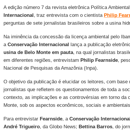
A edição número 7 da revista eletrônica Política Ambienta
Internacional
, traz entrevista com o cientista
Philip Fear
perguntas de sete jornalistas brasileiros sobre a usina hidr
Na iminência da concessão da licença ambiental pelo Iba
a
Conservação Internacional
lança a publicação eletrôn
usina de Belo Monte em pauta
, na qual jornalistas bras
em diferentes regiões, entrevistam
Philip Fearnside
, pesq
Nacional de Pesquisas da Amazônia (Inpa).
O objetivo da publicação é elucidar os leitores, com base
jornalistas que refletem os questionamentos de toda a soc
contexto, as implicações e as controvérsias em torno da 
Monte, sob os aspectos econômicos, sociais e ambientais
Para entrevistar
Fearnside
, a
Conservação Internaciona
André Trigueiro
, da Globo News;
Bettina Barros
, do jo