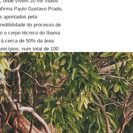
u, onde vivem 20 mil índios
 afirma Paulo Gustavo Prado,
as apontados pela
redibilidade do processo de
do o corpo técnico do Ibama
ará cerca de 50% da área
unicípios, num total de 100
alojadas pela obra.
a
,
Fearnside
cita uma série
ica do Brasil para os
Monte. Dentre elas, ele
tes limpas de energia, como
 como forma de evitar
e ambientais, são