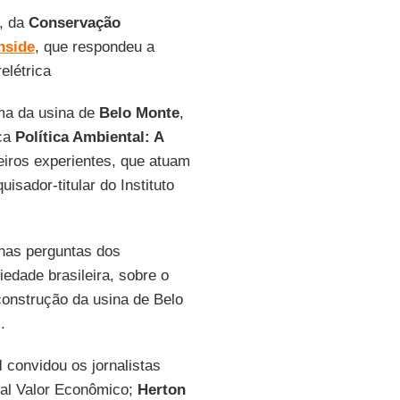
l, da
Conservação
nside
, que respondeu a
elétrica
ma da usina de
Belo Monte
,
ica
Política Ambiental: A
ileiros experientes, que atuam
uisador-titular do Instituto
 nas perguntas dos
iedade brasileira, sobre o
construção da usina de Belo
.
l
convidou os jornalistas
rnal Valor Econômico;
Herton