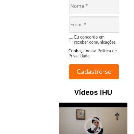
Eu concordo em
receber comunicações.
Conheça nossa
Política de
Privacidade
.
Vídeos IHU
play_circle_outline