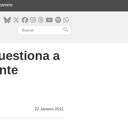
ONTATO
search
uestiona a
nte
22 Janeiro 2011