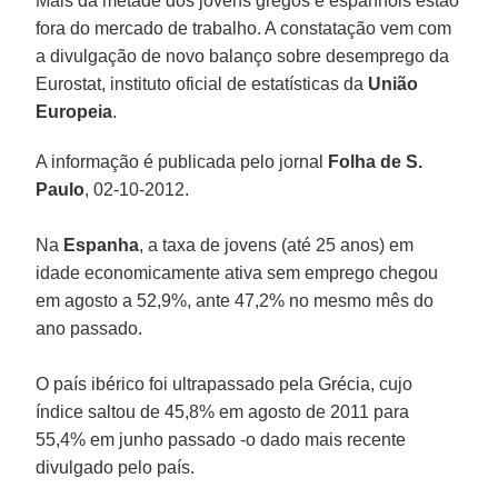
Mais da metade dos jovens gregos e espanhóis estão
fora do mercado de trabalho. A constatação vem com
a divulgação de novo balanço sobre desemprego da
Eurostat, instituto oficial de estatísticas da
União
Europeia
.
A informação é publicada pelo jornal
Folha de S.
Paulo
, 02-10-2012.
Na
Espanha
, a taxa de jovens (até 25 anos) em
idade economicamente ativa sem emprego chegou
em agosto a 52,9%, ante 47,2% no mesmo mês do
ano passado.
O país ibérico foi ultrapassado pela Grécia, cujo
índice saltou de 45,8% em agosto de 2011 para
55,4% em junho passado -o dado mais recente
divulgado pelo país.