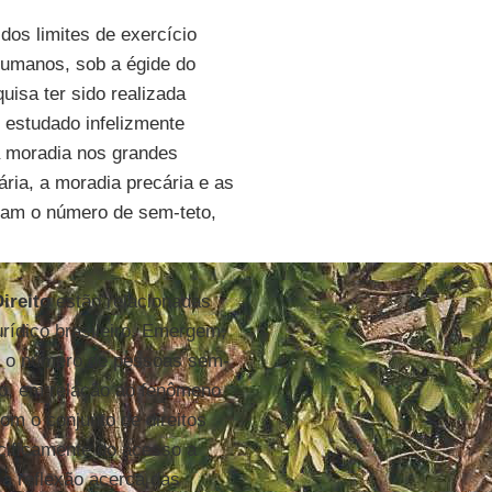
dos limites de exercício
 humanos, sob a égide do
uisa ter sido realizada
o estudado infelizmente
 à moradia nos grandes
ária, a moradia precária e as
am o número de sem-teto,
Direito
estão relacionadas
urídico brasileiro. Emergem,
mo o número de pessoas sem-
alho, em relação ao fenômeno
om o conjunto de direitos
cificamente do acesso a
 a reflexão acerca das