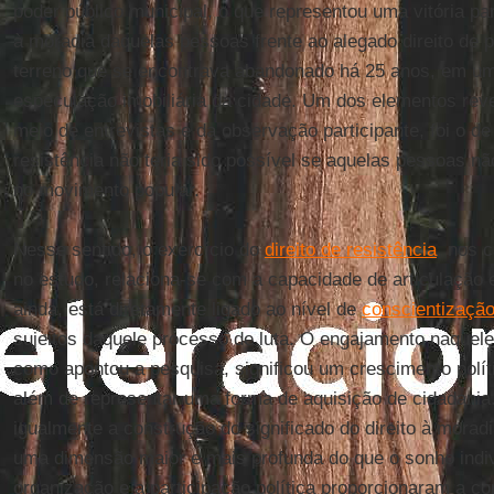
poder público municipal, o que representou uma vitória par
à moradia daquelas pessoas frente ao alegado direito de
terreno que se encontrava abandonado há 25 anos, em um
especulação imobiliária da cidade. Um dos elementos rev
meio de entrevistas e da observação participante, foi o de
resistência não teria sido possível se aquelas pessoas n
no movimento popular.
Nesse sentido, o exercício do
direito de resistência
, nos 
no estudo, relaciona-se com a capacidade de articulação 
ainda, está diretamente ligado ao nível de
conscientização 
sujeitos daquele processo de luta. O engajamento naquele
como apontou a pesquisa, significou um crescimento políti
além de representar uma forma de aquisição de cidadania.
igualmente a construção do significado do direito à moradi
uma dimensão maior e mais profunda do que o sonho indivi
organização e a participação política proporcionaram a 