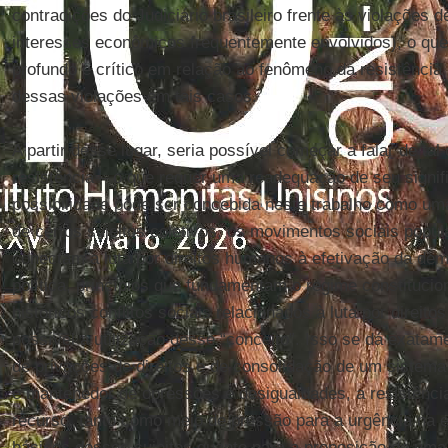
contradições do Judiciário brasileiro frente às violações 
interesses econômicos frequentemente envolvidos), o que
profundo e crítico em relação ao fenômeno da resistência
dessas violações em tais casos.
A partir desse lugar, seria possível começar a falar de tal
resistência – o que requer uma readequação de seu signifi
possibilidade pôde ser concebida neste trabalho como um
de certos sujeitos coletivos, os movimentos sociais popu
conectam a luta por direitos humanos à efetivação da dem
política, princípios que fundamentam o regime constitucio
históricos conflitos sociais relacionados à luta por direit
possível a utilização desse “conceito”. Isso se dá exatam
de privações de direitos e de consolidação de um sistema j
e mantenedor de opressões e desigualdades, a resistênci
recurso, tanto como meio de pressão para a urgência na e
básicos desses sujeitos quanto para a proposição de uma p