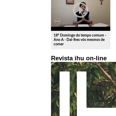
play_circle_outline
18º Domingo do tempo comum -
Ano A - Dai-lhes vós mesmos de
comer
Revista ihu on-line