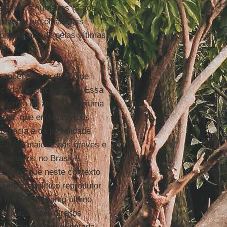
de direitos humanos (e aos
 enseja um olhar mais
 protagonizado pelas vítimas
 concepção do direito de
cado histórico liberal. Essa
a forma de atuação legítima
lares, que em sua
práxis
ocracia e da pluralidade
nal. Na maioria dos graves e
os humanos no Brasil é
ente porque neste contexto
urídico-político reprodutor
a mostra-se como último
fetivação dos direitos
rática política orientada