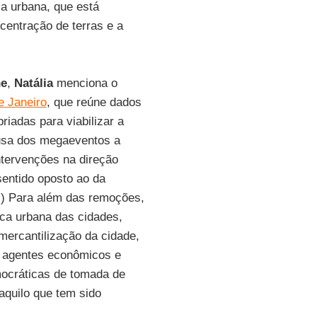
ia urbana, que está
centração de terras e a
ne
,
Natália
menciona o
e Janeiro
, que reúne dados
riadas para viabilizar a
usa dos megaeventos a
ntervenções na direção
sentido oposto ao da
..) Para além das remoções,
ca urbana das cidades,
mercantilização da cidade,
s agentes econômicos e
mocráticas de tomada de
daquilo que tem sido