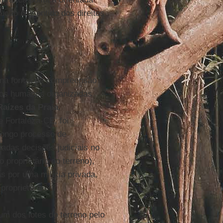
ução do sentido dos direitos
 uma forma de compreensão
tos humanos organizadas
Raízes da Praia
,
 Fortaleza-CE, foi
 longo processo de
nadas decisões judiciais no
proprietário do terreno),
s por uma milícia privada,
proprietário.
um dos lotes do terreno pelo