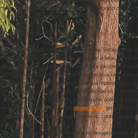
para a participação direta e popular no processo de constr
humanos na sociedade.
O direito de resistir
O direito de resistir nessas bases serviria, então, como
das complexas dimensões que envolvem a lutas por direi
por movimentos sociais populares. A luta da comunidade
protagonizada pelo MCP, movimento que atua na cidade de
analisada, dentre outros motivos, porque representou um
organização e resistência popular frente não só a determi
decorrer do processo movido pelo grupo econômico (antigo 
mas também às tentativas de
despejo ilegal
protagonizada
composta inclusive por policiais militares, contratada pelo 
O processo de resistência resultou na desapropriação de 