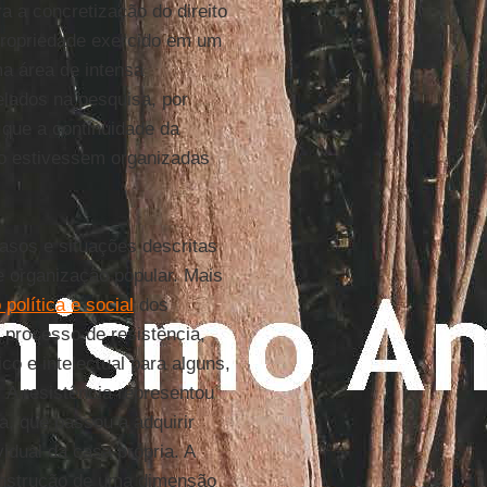
a a concretização do direito
 propriedade exercido em um
a área de intensa
elados na pesquisa, por
 que a continuidade da
ão estivessem organizadas
casos e situações descritas
e organização popular. Mais
política e social
dos
 processo de resistência,
co e intelectual para alguns,
 A resistência representou
a, que passou a adquirir
dual da casa própria. A
construção de uma dimensão