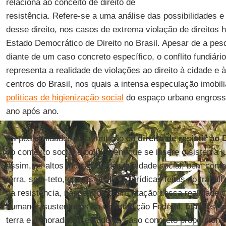
relaciona ao conceito de direito de
resistência. Refere-se a uma análise das possibilidades e 
desse direito, nos casos de extrema violação de direitos
Estado Democrático de Direito no Brasil. Apesar de a pesq
diante de um caso concreto específico, o conflito fundiári
representa a realidade de violações ao direito à cidade e
centros do Brasil, nos quais a intensa especulação imobili
políticas de higienização social
do espaço urbano engross
ano após ano.
As possibilidades de afirmação do
direito de resistir ao 
ao contexto social e político em que se insere o sistema j
assim, os altos índices de desigualdade social, bem co
terra, sem-teto, etc. As análises jurídicas feitas no trab
da resistência, nascem da confrontação dessa realidade c
humanos sustentados na Constituição Federal, mais espe
terra e à moradia. O estudo do caso concreto proporciona