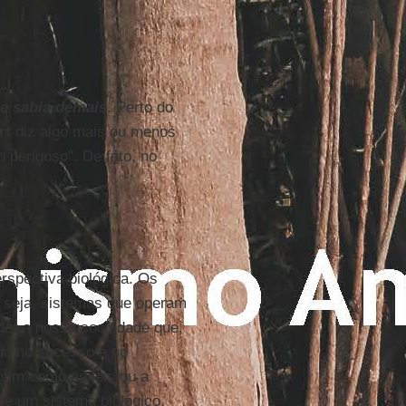
 sabia demais
. Perto do
rt
diz algo mais ou menos
perigoso". De fato, no
spectiva biológica. Os
 seja, sistemas que operam
der a nossa sociedade que,
do no sucesso e no
ssim como as leis ou a
de um sistema biológico.