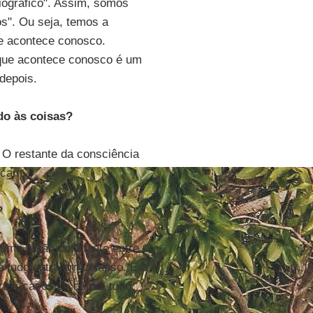
biográfico". Assim, somos
s". Ou seja, temos a
e acontece conosco.
 que acontece conosco é um
depois.
do às coisas?
 O restante da consciência
icam.
?
 uma fusão constante entre
e tudo entra em colapso. É o
rtos casos de coma: tudo