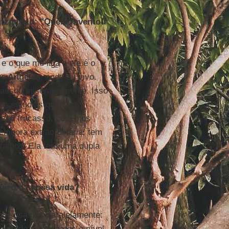
Fitzgerald: "Quem inventou
e e o que me liga a ele é o
s Angeles
, onde eu vivo.
acassou miseravelmente. Isso
o os estúdios queriam
se seu fracasso, podemos
, embora extraordinária, tem
ssamos. Ela tem uma dupla
eiro da nossa vida?
que usamos paralelamente:
 quando alcançamos o nível