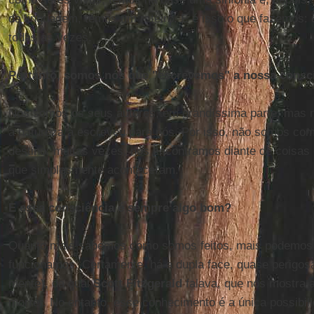
da linguagem, temos um roteiro. E é isso o que fazemos:
todas as vezes.
Portanto, somos nós que "escrevemos" a nossa consc
Nós somos os seus autores, em grandíssima parte, mas n
a natureza a escreveu para nós. Por isso, não somos co
destino: muitas vezes, nos encontramos diante de coisa
que simplesmente aconteceram.
E essa consciência é sempre algo bom?
Quanto mais sabemos como somos feitos, mais podemos
funcionamos. Certamente, há a dupla face, quase perigos
mente), da qual
Scott Fitzgerald
falava, que nos mostra a
morrer. No entanto, esse conhecimento é a única possibil