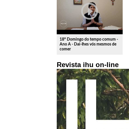
play_circle_outline
18º Domingo do tempo comum -
Ano A - Dai-lhes vós mesmos de
comer
Revista ihu on-line