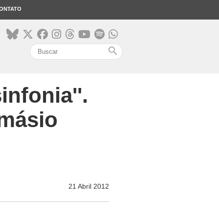
ONTATO
search
nfonia''.
amásio
21 Abril 2012