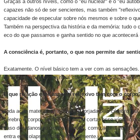
Graças a outros níveis, como o "eu nuclear" e o "eu auto
capazes não só de ser sencientes, mas também "reflexivo
capacidade de especular sobre nós mesmos e sobre o qu
Também na perspectiva da história e da memória: tudo o
eco do que passamos e ganha sentido no que acontecerá 
A consciência é, portanto, o que nos permite dar senti
Exatamente. O nível básico tem a ver com as sensações.
dá um quadro melhor e mais claro do que as coisas signif
E que relação esse aspecto reflexivo tem com o corpo
Toda ação material é modelada e forjada pelo cérebro. Há
cérebro e corpo. Tanto é que basta cortar esse vínculo qu
caso dos danos ao tronco cerebral, como acontece em ce
entra em colapso, física e mentalmente.