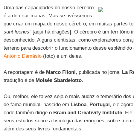
Uma das capacidades do nosso cérebro
é a de criar mapas. Mas se tivéssemos
que criar um mapa do nosso cérebro, em muitas partes te
sunt leones"
[aqui há dragões]. O cérebro é um território 
desconhecido. Alguns cientistas, como exploradores coraj
terreno para descobrir o funcionamento desse esplêndido 
Antônio Damásio
(foto) é um deles.
A reportagem é de
Marco Filoni
, publicada no jornal
La R
tradução é de
Moisés Sbardelotto
.
Ou, melhor, ele talvez seja o mais audaz e temerário dos 
de fama mundial, nascido em
Lisboa
,
Portugal
, ele agor
onde também dirige o
Brain and Creativity Institute
. Ele
seus estudos sobre a fisiologia das emoções, sobre memó
além dos seus livros fundamentais.