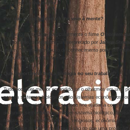
os outros a viver melhor.
Por que Alfred Hitchcock lhe veio à mente?
Eu gosto muito dele, particularmente o filme
O homem que
fim do filme, o protagonista interpretado por
James Stewa
assim: "Mesmo um pouco de conhecimento pode ser muito 
filme, ele terá um fim terrível.
Que importância tem a biologia no seu trabalho?
Tudo pode ser melhor entendido se o olharmos em uma per
nossos sistemas biológicos são sistemas econômicos, ou
em um ambiente social. Isso pode nos ajudar a compreen
no fundo, se comporta como um sistema biológico, basea
fracasso. Os sistemas morais, religiosos, econômicos, a
medicina e as artes, nada mais são do que uma projeção 