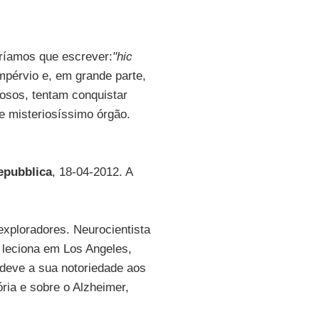
ríamos que escrever:
"
hic
impérvio e, em grande parte,
osos, tentam conquistar
e misteriosíssimo órgão.
epubblica
, 18-04-2012. A
exploradores. Neurocientista
a leciona em Los Angeles,
 deve a sua notoriedade aos
ria e sobre o Alzheimer,