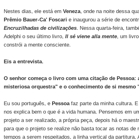
Nestes dias, ele está em
Veneza
, onde na noite dessa qua
Prêmio Bauer-Ca' Foscari
e inaugurou a série de encontr
Encruzilhadas de civilizações
. Nessa quarta-feira, tamb
Adelphi o seu último livro,
Il sé viene alla mente
, um livr
constrói a mente consciente.
Eis a entrevista.
O senhor começa o livro com uma citação de Pessoa:
misteriosa orquestra" e o conhecimento de si mesmo 
Eu sou português, e
Pessoa
faz parte da minha cultura. 
nos explica bem o que é a vida humana. Pensemos em u
projeto a ser realizado, a própria peça, depois há o maes
para que o projeto se realize não basta tocar as notas d
tempos a serem respeitados, a linha vertical da partitura