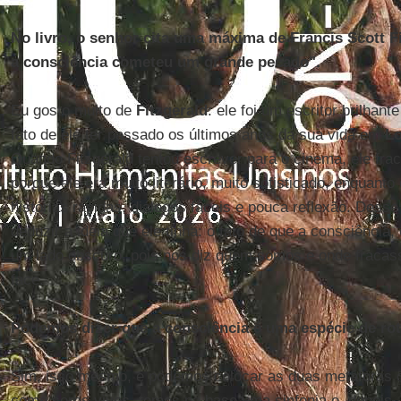
No livro, o senhor cita uma máxima de Francis Scott 
a consciência cometeu um grande pecado".
Eu gosto muito de
Fitzgerald
: ele foi um escritor brilhant
fato de ele ter passado os últimos anos da sua vida em
Lo
Quando Fitzgerald tentou escrever para o cinema, ele fr
porque ele era muito literário, muito sofisticado, enquant
histórias rápidas, diálogos fáceis e pouca reflexão. Des
deduzir a ideia que ele tinha: o fato de que a consciência
um lado obscuro, pois nos diz quem somos e onde fraca
face.
Podemos dizer que a consciência é uma espécie de rot
Sim, isso mesmo, e podemos colocar as duas metáforas 
como seres vivos, temos na base uma sinfonia e, depois,