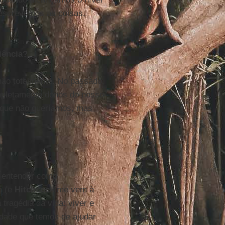
 escrevemos as coisas,
iência?
ão totalmente. No passado,
mpletamente donos do nosso
s que não queríamos, mas
 entender como
a (e
Hitchcock
me vem à
 tragédia da vida: viver e
idade que temos de ajudar