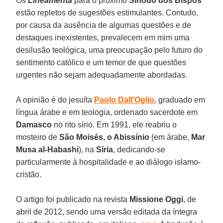
Os
Lineamenta
para o próximo
Sínodo dos Bispos
estão repletos de sugestões estimulantes. Contudo,
por causa da ausência de algumas questões e de
destaques inexistentes, prevalecem em mim uma
desilusão teológica, uma preocupação pelo futuro do
sentimento católico e um temor de que questões
urgentes não sejam adequadamente abordadas.
A opinião é do jesuíta
Paolo Dall'Oglio
, graduado em
língua árabe e em teologia, ordenado sacerdote em
Damasco
no rito sírio. Em 1991, ele reabriu o
mosteiro de
São Moisés, o Abissínio
(em árabe,
Mar
Musa al-Habashi
), na
Síria
, dedicando-se
particularmente à hospitalidade e ao diálogo islamo-
cristão.
O artigo foi publicado na revista
Missione Oggi
, de
abril de 2012, sendo uma versão editada da íntegra