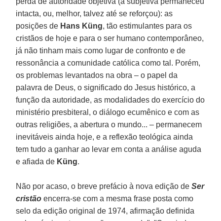
perda de autoridade objetiva (a subjetiva permaneceu
intacta, ou, melhor, talvez até se reforçou): as
posições de
Hans Küng
, tão estimulantes para os
cristãos de hoje e para o ser humano contemporâneo,
já não tinham mais como lugar de confronto e de
ressonância a comunidade católica como tal. Porém,
os problemas levantados na obra – o papel da
palavra de Deus, o significado do Jesus histórico, a
função da autoridade, as modalidades do exercício do
ministério presbiteral, o diálogo ecumênico e com as
outras religiões, a abertura o mundo... – permanecem
inevitáveis ainda hoje, e a reflexão teológica ainda
tem tudo a ganhar ao levar em conta a análise aguda
e afiada de
Küng
.
Não por acaso, o breve prefácio à nova edição de
Ser
cristão
encerra-se com a mesma frase posta como
selo da edição original de 1974, afirmação definida