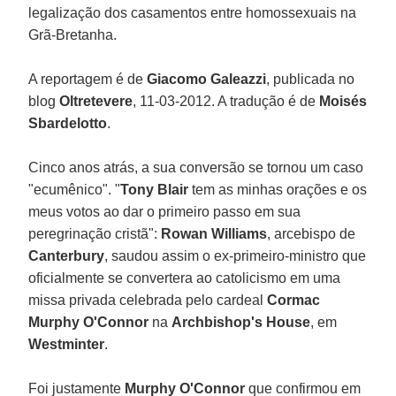
legalização dos casamentos entre homossexuais na
Grã-Bretanha.
A reportagem é de
Giacomo Galeazzi
, publicada no
blog
Oltretevere
, 11-03-2012. A tradução é de
Moisés
Sbardelotto
.
Cinco anos atrás, a sua conversão se tornou um caso
"ecumênico". "
Tony Blair
tem as minhas orações e os
meus votos ao dar o primeiro passo em sua
peregrinação cristã":
Rowan Williams
, arcebispo de
Canterbury
, saudou assim o ex-primeiro-ministro que
oficialmente se convertera ao catolicismo em uma
missa privada celebrada pelo cardeal
Cormac
Murphy O'Connor
na
Archbishop's House
, em
Westminter
.
Foi justamente
Murphy O'Connor
que confirmou em