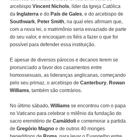
arcebispo
Vincent Nichols
, líder da Igreja Católica
da
Inglaterra
e do
País de Gales
, e do arcebispo de
Southwark
,
Peter Smith
, na qual eles afirmam que,
com a nova lei, o matrimônio seria esvaziado de parte
do seu valor, e encorajam os fiéis a fazer o que for
possível para defender essa instituição.
E apesar de diversos párocos e decanos terem se
pronunciado a favor dos casamentos entre
homossexuais, as lideranças anglicanas, começando
pelo seu primaz, o arcebispo de
Canterbury
,
Rowan
Williams
, também são contrários.
No último sábado,
Williams
se encontrou com o papa
no Vaticano para celebrar o milênio da fundação do
sacro eremitério de
Camáldoli
e comemorar a partida
de
Gregório Magno
e de outros 40 monges
beneditinos de
Roma
, para levar o Evangelho entre