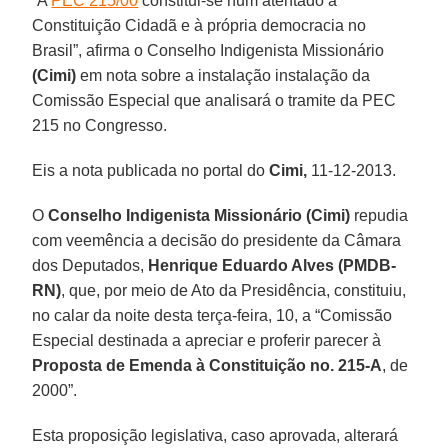
“A
PEC 215/00
constitui-se num atentado à
Constituição Cidadã e à própria democracia no
Brasil”, afirma o Conselho Indigenista Missionário
(Cimi)
em nota sobre a instalação instalação da
Comissão Especial que analisará o tramite da PEC
215 no Congresso.
Eis a nota publicada no portal do
Cimi,
11-12-2013.
O
Conselho Indigenista Missionário
(Cimi)
repudia
com veemência a decisão do presidente da Câmara
dos Deputados,
Henrique Eduardo Alves (PMDB-
RN)
, que, por meio de Ato da Presidência, constituiu,
no calar da noite desta terça-feira, 10, a “Comissão
Especial destinada a apreciar e proferir parecer à
Proposta de Emenda à Constituição no. 215-A
, de
2000”.
Esta proposição legislativa, caso aprovada, alterará