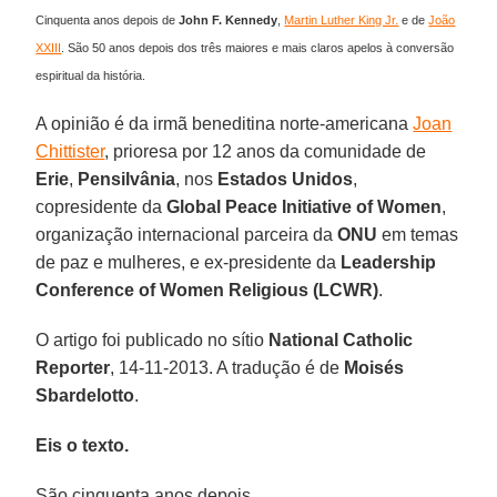
Cinquenta anos depois de
John F. Kennedy
,
Martin Luther King Jr.
e de
João
XXIII
. São 50 anos depois dos três maiores e mais claros apelos à conversão
espiritual da história.
A opinião é da irmã beneditina norte-americana
Joan
Chittister
, prioresa por 12 anos da comunidade de
Erie
,
Pensilvânia
, nos
Estados Unidos
,
copresidente da
Global Peace Initiative of Women
,
organização internacional parceira da
ONU
em temas
de paz e mulheres, e ex-presidente da
Leadership
Conference of Women Religious (LCWR)
.
O artigo foi publicado no sítio
National Catholic
Reporter
, 14-11-2013. A tradução é de
Moisés
Sbardelotto
.
Eis o texto.
São cinquenta anos depois.