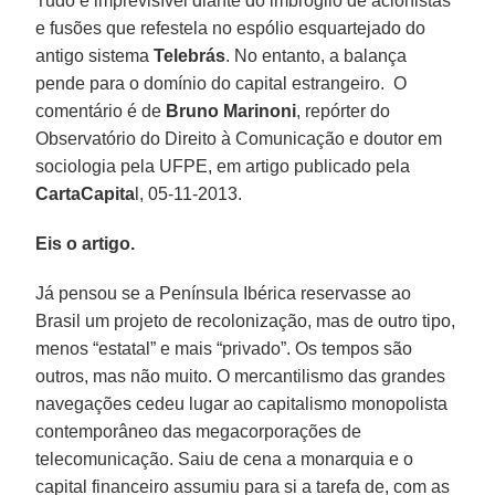
Tudo é imprevisível diante do imbróglio de acionistas
e fusões que refestela no espólio esquartejado do
antigo sistema
Telebrás
. No entanto, a balança
pende para o domínio do capital estrangeiro. O
comentário é de
Bruno Marinoni
, repórter do
Observatório do Direito à Comunicação e doutor em
sociologia pela UFPE, em artigo publicado pela
CartaCapita
l, 05-11-2013.
Eis o artigo.
Já pensou se a Península Ibérica reservasse ao
Brasil um projeto de recolonização, mas de outro tipo,
menos “estatal” e mais “privado”. Os tempos são
outros, mas não muito. O mercantilismo das grandes
navegações cedeu lugar ao capitalismo monopolista
contemporâneo das megacorporações de
telecomunicação. Saiu de cena a monarquia e o
capital financeiro assumiu para si a tarefa de, com as