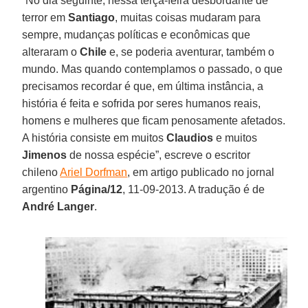
“No dia seguinte, nessa terça-feira desbordante de
terror em
Santiago
, muitas coisas mudaram para
sempre, mudanças políticas e econômicas que
alteraram o
Chile
e, se poderia aventurar, também o
mundo. Mas quando contemplamos o passado, o que
precisamos recordar é que, em última instância, a
história é feita e sofrida por seres humanos reais,
homens e mulheres que ficam penosamente afetados.
A história consiste em muitos
Claudios
e muitos
Jimenos
de nossa espécie”, escreve o escritor
chileno
Ariel Dorfman
, em artigo publicado no jornal
argentino
Página/12
, 11-09-2013. A tradução é de
André Langer
.