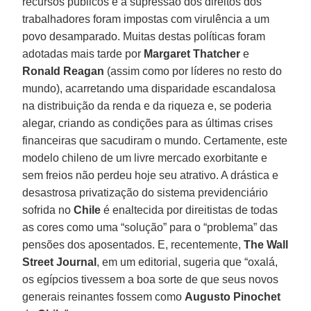
recursos públicos e a supressão dos direitos dos
trabalhadores foram impostas com virulência a um
povo desamparado. Muitas destas políticas foram
adotadas mais tarde por
Margaret Thatcher
e
Ronald Reagan
(assim como por líderes no resto do
mundo), acarretando uma disparidade escandalosa
na distribuição da renda e da riqueza e, se poderia
alegar, criando as condições para as últimas crises
financeiras que sacudiram o mundo. Certamente, este
modelo chileno de um livre mercado exorbitante e
sem freios não perdeu hoje seu atrativo. A drástica e
desastrosa privatização do sistema previdenciário
sofrida no
Chile
é enaltecida por direitistas de todas
as cores como uma “solução” para o “problema” das
pensões dos aposentados. E, recentemente,
The Wall
Street Journal
, em um editorial, sugeria que “oxalá,
os egípcios tivessem a boa sorte de que seus novos
generais reinantes fossem como
Augusto Pinochet