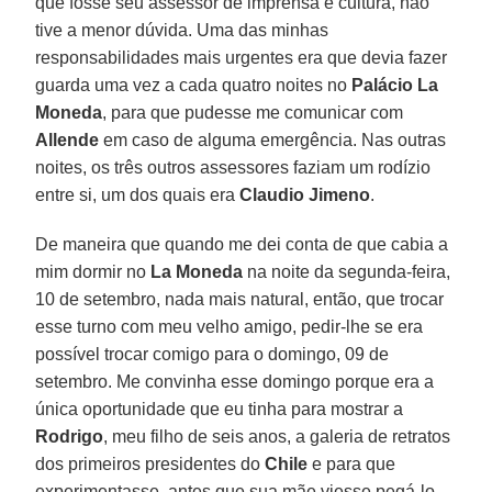
que fosse seu assessor de imprensa e cultura, não
tive a menor dúvida. Uma das minhas
responsabilidades mais urgentes era que devia fazer
guarda uma vez a cada quatro noites no
Palácio La
Moneda
, para que pudesse me comunicar com
Allende
em caso de alguma emergência. Nas outras
noites, os três outros assessores faziam um rodízio
entre si, um dos quais era
Claudio Jimeno
.
De maneira que quando me dei conta de que cabia a
mim dormir no
La Moneda
na noite da segunda-feira,
10 de setembro, nada mais natural, então, que trocar
esse turno com meu velho amigo, pedir-lhe se era
possível trocar comigo para o domingo, 09 de
setembro. Me convinha esse domingo porque era a
única oportunidade que eu tinha para mostrar a
Rodrigo
, meu filho de seis anos, a galeria de retratos
dos primeiros presidentes do
Chile
e para que
experimentasse, antes que sua mãe viesse pegá-lo,