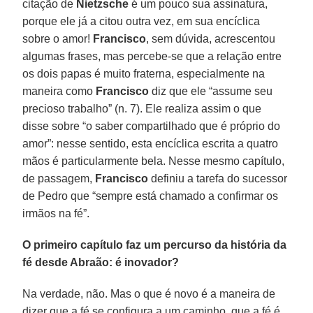
citação de
Nietzsche
é um pouco sua assinatura,
porque ele já a citou outra vez, em sua encíclica
sobre o amor!
Francisco
, sem dúvida, acrescentou
algumas frases, mas percebe-se que a relação entre
os dois papas é muito fraterna, especialmente na
maneira como
Francisco
diz que ele “assume seu
precioso trabalho” (n. 7). Ele realiza assim o que
disse sobre “o saber compartilhado que é próprio do
amor”: nesse sentido, esta encíclica escrita a quatro
mãos é particularmente bela. Nesse mesmo capítulo,
de passagem,
Francisco
definiu a tarefa do sucessor
de Pedro que “sempre está chamado a confirmar os
irmãos na fé”.
O primeiro capítulo faz um percurso da história da
fé desde Abraão: é inovador?
Na verdade, não. Mas o que é novo é a maneira de
dizer que a fé se configura a um caminho, que a fé é