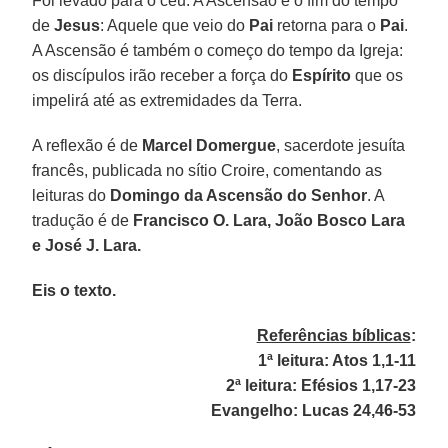
Foi levado para o céu. A Ascensão é o fim do tempo
de
Jesus
: Aquele que veio do
Pai
retorna para o
Pai
.
A Ascensão é também o começo do tempo da Igreja:
os discípulos irão receber a força do
Espírito
que os
impelirá até as extremidades da Terra.
A reflexão é de
Marcel Domergue
, sacerdote jesuíta
francês, publicada no sítio Croire, comentando as
leituras do
Domingo da Ascensão do Senhor
. A
tradução é de
Francisco O. Lara, João Bosco Lara
e José J. Lara.
Eis o texto.
Referências bíblicas
:
1ª leitura: Atos 1,1-11
2ª leitura: Efésios 1,17-23
Evangelho: Lucas 24,46-53