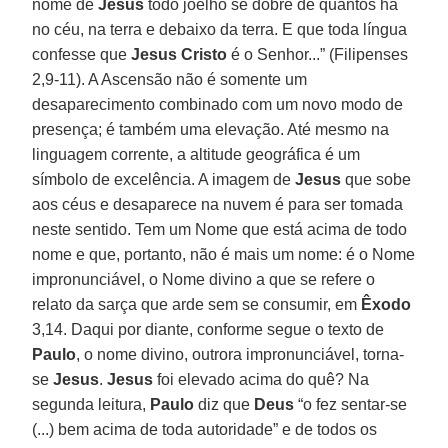
nome de
Jesus
todo joelho se dobre de quantos há
no céu, na terra e debaixo da terra. E que toda língua
confesse que
Jesus Cristo
é o Senhor...” (Filipenses
2,9-11). A Ascensão não é somente um
desaparecimento combinado com um novo modo de
presença; é também uma elevação. Até mesmo na
linguagem corrente, a altitude geográfica é um
símbolo de excelência. A imagem de
Jesus
que sobe
aos céus e desaparece na nuvem é para ser tomada
neste sentido. Tem um Nome que está acima de todo
nome e que, portanto, não é mais um nome: é o Nome
impronunciável, o Nome divino a que se refere o
relato da sarça que arde sem se consumir, em
Êxodo
3,14. Daqui por diante, conforme segue o texto de
Paulo
, o nome divino, outrora impronunciável, torna-
se
Jesus
.
Jesus
foi elevado acima do quê? Na
segunda leitura,
Paulo
diz que
Deus
“o fez sentar-se
(...) bem acima de toda autoridade” e de todos os