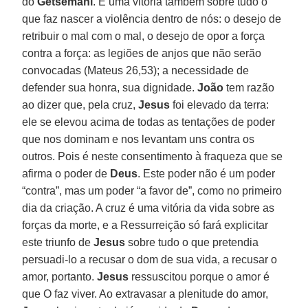
do
Getsêmani
. É uma vitória também sobre tudo o
que faz nascer a violência dentro de nós: o desejo de
retribuir o mal com o mal, o desejo de opor a força
contra a força: as legiões de anjos que não serão
convocadas (Mateus 26,53); a necessidade de
defender sua honra, sua dignidade.
João
tem razão
ao dizer que, pela cruz,
Jesus
foi elevado da terra:
ele se elevou acima de todas as tentações de poder
que nos dominam e nos levantam uns contra os
outros. Pois é neste consentimento à fraqueza que se
afirma o poder de
Deus
. Este poder não é um poder
“contra”, mas um poder “a favor de”, como no primeiro
dia da criação. A cruz é uma vitória da vida sobre as
forças da morte, e a Ressurreição só fará explicitar
este triunfo de
Jesus
sobre tudo o que pretendia
persuadi-lo a recusar o dom de sua vida, a recusar o
amor, portanto.
Jesus
ressuscitou porque o amor é
que O faz viver. Ao extravasar a plenitude do amor,