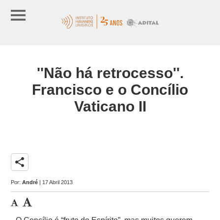
''Não há retrocesso''.
Francisco e o Concílio
Vaticano II
share
Por:
André
| 17 Abril 2013