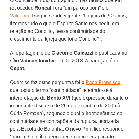
O Concílio é “fruto do Espírito”, mas muitos querem
retroceder.
Roncalli
era “um pároco bom” e o
Vaticano II
segue sendo vigente. “Depois de 50 anos,
fizemos tudo o que o Espírito Santo nos pediu em
relação ao Concílio, nessa continuidade do
crescimento da Igreja que foi o Concílio?”.
A reportagem é de
Giacomo Galeazzi
e publicada no
sítio
Vatican Insider
, 16-04-2013. A tradução é do
Cepat
.
Quem se fez estas perguntas foi o
Papa Francisco
,
que usou o termo “continuidade” referindo-se à
interpretação de
Bento XVI
(que expressou durante o
importante discurso de 20 de dezembro de 2005 à
Cúria Romana), segundo a qual a hermenêutica da
continuidade se contrapõe à da ruptura, teorizada
pela Escola de Bolonha. O novo Pontífice responde:
“não”, o Concílio permaneceu sem ser aplicado.