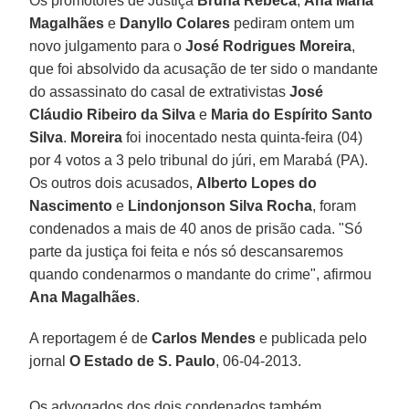
Os promotores de Justiça
Bruna Rebeca
,
Ana Maria
Magalhães
e
Danyllo Colares
pediram ontem um
novo julgamento para o
José Rodrigues Moreira
,
que foi absolvido da acusação de ter sido o mandante
do assassinato do casal de extrativistas
José
Cláudio Ribeiro da Silva
e
Maria do Espírito Santo
Silva
.
Moreira
foi inocentado nesta quinta-feira (04)
por 4 votos a 3 pelo tribunal do júri, em Marabá (PA).
Os outros dois acusados,
Alberto Lopes do
Nascimento
e
Lindonjonson Silva Rocha
, foram
condenados a mais de 40 anos de prisão cada. "Só
parte da justiça foi feita e nós só descansaremos
quando condenarmos o mandante do crime", afirmou
Ana Magalhães
.
A reportagem é de
Carlos Mendes
e publicada pelo
jornal
O Estado de S. Paulo
, 06-04-2013.
Os advogados dos dois condenados também