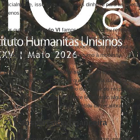
inicialmente, isso pode exigir mais dinheiro para as opera
menos.
Por outro lado,
Paulo VI
famosamente decidiu remover a ti
que o lucro da sua venda fosse para os pobres. Talvez Fr
mesmo, renunciando a alguns poucos itens associados co
Vaticano
como um passo a mais rumo à modéstia.
Em todo caso, poderia ajudar se o mundo exterior pudess
relativamente espartanos em que a maioria das autoridad
vivem e trabalham, ao contrário dos cenários resplandec
os rituais públicos. Simplesmente levantando alguns véus 
avançar um longo caminho no sentido de recalibrar as im
2. Transparência financeira
Se
Francisco
levar a sério a pregação sobre uma "Igreja 