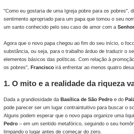
"Como eu gostaria de uma Igreja pobre para os pobres", 
sentimento apropriado para um papa que tomou o seu no
um santo conhecido pelo seu caso de amor com a
Senhor
Agora que o novo papa chegou ao fim do seu início, o foco
substância, ou seja, para o trabalho árduo de traduzir o s
elementos básicos das políticas. Com relação à promoção
os pobres",
Francisco
irá enfrentar ao menos quatro desaf
1. O mito e a realidade da riqueza v
Dada a grandiosidade da
Basílica de São Pedro
e do
Pal
pode parecer ser um lugar contraintuitivo para buscar o s
Alguns podem esperar que o novo papa organize uma liq
Pedro
– em um sentido metafórico, seguindo o seu homô
limpando o lugar antes de começar do zero.