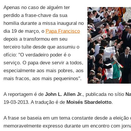
Apenas no caso de alguém ter
perdido a frase-chave da sua
homilia durante a missa inaugural no
dia 19 de março, o
Papa Francisco
depois a transformou em seu
terceiro tuíte desde que assumiu o
ofício: "O verdadeiro poder é o
serviço. O papa deve servir a todos,
especialmente aos mais pobres, aos
mais fracos, aos mais pequeninos".
A reportagem é de
John L. Allen Jr.
, publicada no sítio
Na
19-03-2013. A tradução é de
Moisés Sbardelotto
.
A frase se baseia em um tema constante desde a eleição
memoravelmente expresso durante um encontro com jornal