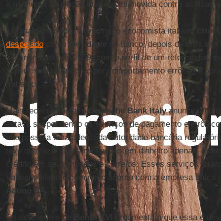
e nenhuma acusação criminal foi movida contra as duas a
Em maio passado, o renomado economista italiano
Ettore
despejado
como presidente do banco, depois de uma luta i
sido nomeado em 2009, com o perfil de um reformador, m
supervisores criticou-o por comportamento errôneo e po
trabalho.
Mais recentemente, o
Deutsche Bank Italy
anunciou no d
estava suspendendo os serviços de pagamento eletrônico 
não possuía uma adequada autoridade bancária regulatór
teve que fazer suas transações em dinheiro apenas, incap
crédito em seus museus e correios. Esses serviços foram
Vaticano elaborou um novo acordo com a empresa suíça 
Aduno SA
.
Os defensores de
Bento XVI
argumentam que essa é uma