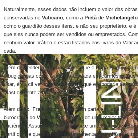
Naturalmente, esses dados não incluem o valor das obras-
conservadas no
Vaticano
, como a
Pietà
de
Michelangelo
como o guardião desses itens, e não seu proprietário, e é
que eles nunca podem ser vendidos ou emprestados. Como
nenhum valor prático e estão listados nos livros do Vatic
cada.
Além de vender a limusine papal, que o
Papa Francisco
n
e bugigangas como a mozeta bordada em carmesim, que el
usar, é difícil ver imediatamente o que ele poderia descart
drasticamente as percepções.
Além disso,
Francisco
foi eleito em parte em uma plataf
burocracia do
Vaticano
na direção de uma maior transpar
eficiência. Assumindo que ele monte uma equipe de reform
certificar de que eles têm as ferramentas para fazer o tr