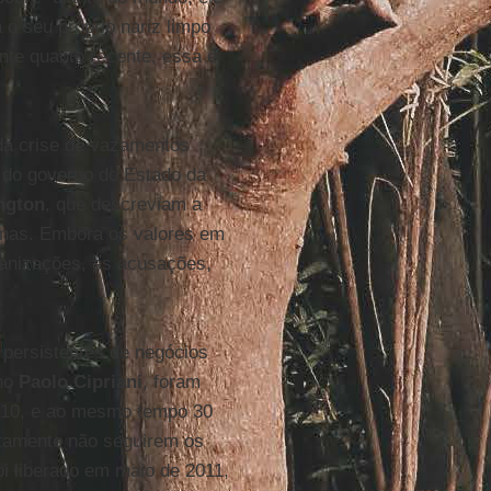
o seu próprio nariz limpo
nte quanto recente, essa é
da crise de vazamentos
e do governo do Estado da
ngton
, que descreviam a
anas. Embora os valores em
anizações, as acusações,
persistentes de negócios
ano
Paolo Cipriani
, foram
2010, e ao mesmo tempo 30
stamente não seguirem os
oi liberado em maio de 2011,