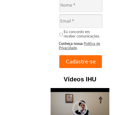
Eu concordo em
receber comunicações.
Conheça nossa
Política de
Privacidade
.
Vídeos IHU
play_circle_outline