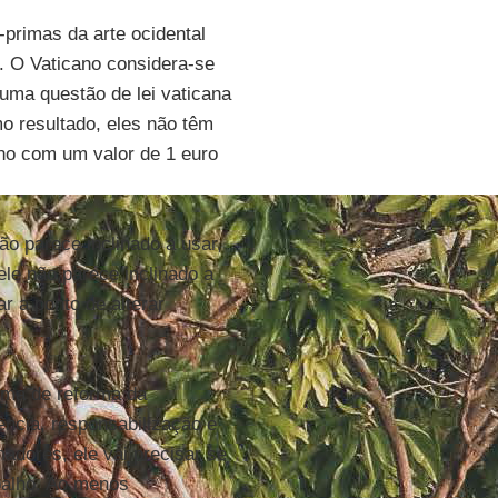
primas da arte ocidental
. O Vaticano considera-se
 uma questão de lei vaticana
 resultado, eles não têm
ano com um valor de 1 euro
ão parece inclinado a usar,
e não parece inclinado a
ar a ponto de alterar
orma de reforma da
ência, responsabilização e
adores, ele vai precisar se
abalho. Ao menos