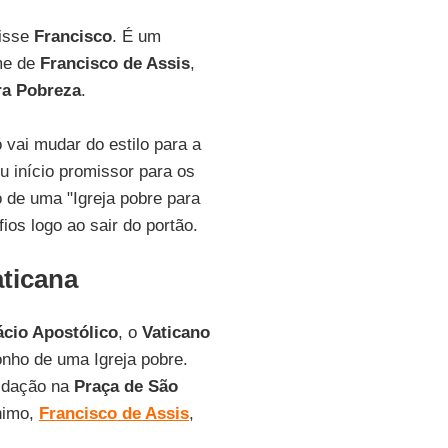
disse
Francisco
. É um
me de
Francisco de Assis
,
a Pobreza
.
 vai mudar do estilo para a
eu início promissor para os
 de uma "Igreja pobre para
ios logo ao sair do portão.
aticana
ácio Apostólico
, o
Vaticano
onho de uma Igreja pobre.
uidação na
Praça de São
nimo,
Francisco de Assis
,