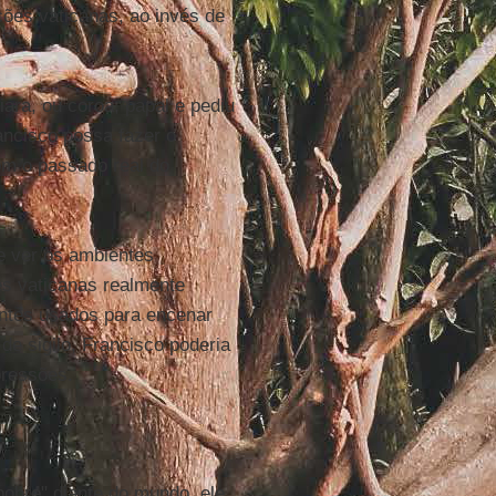
ções vaticanas, ao invés de
ara, ou coroa, papal e pediu
ancisco possa fazer o
m o passado real do
e ver os ambientes
es vaticanas realmente
entes usados para encenar
de sigilo, Francisco poderia
pressões.
pobre" diante do mundo, ele