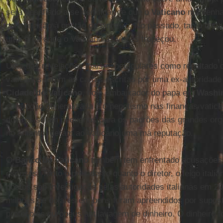
será desafiado a se certificar de que o
Vaticano
mantenha 
com relação à gestão do dinheiro. No passado, tanto dista
uma área onde o Vaticano às vezes tropeçou.
Uma das revelações mais espetaculares como resultado 
vaticanos foram as cartas escritas por uma ex-autoridad
Cidade do Vaticano
, hoje embaixador do papa em
Washi
corrupção generalizada e o nepotismo nas finanças vatic
dólares sejam pequenos para os padrões das grandes org
no entanto, deram ao Vaticano uma má reputação.
O
Banco do Vaticano
também tem enfrentado acusações 
escusos. Tanto o presidente quanto o diretor, o leigo itali
postos sob investigação pelas autoridades italianas em 
milhões de dólares em bens foram apreendidos por supo
protocolos europeus antilavagem de dinheiro. O dinheiro f