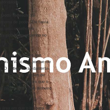
utoridades.
 Gotti Tedeschi
foi
nterna de poder. Ele havia
as um conselho de
r um pobre desempenho no
ia 31 de dezembro que
para o Vaticano, porque ele
ia. O
Vaticano
rapidamente
az de aceitar cartões de
 restaurados depois que o
de pagamentos sem dinheiro
 área em que o ex-papa se