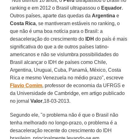
"Nos últimos 10 anos, o
Peru
ultrapassou o Brasil no
ranking e em 2012 o Brasil ultrapassou o
Equador
.
Outros países, aparte das quedas da
Argentina
e
Costa Rica
, se mantiveram estáveis no ranking, o
que não é uma boa notícia para o Brasil: a
desaceleração do crescimento do
IDH
do país é mais
significativa do que a de outros países latino-
americanos e não se vislumbra possibilidades do
Brasil alcançar o IDH de países como Chile,
Argentina, Uruguai, Cuba, Panamá, México, Costa
Rica e mesmo Venezuela no médio prazo", escreve
Flavio Comim
, professor de economia da UFRGS e
da Universidade de Cambridge, em artigo publicado
no jornal
Valor
,18-03-2013.
Segundo ele, "o problema não é que o Brasil não
tenha melhorado no longo-prazo, o problema é a
desaceleração recente do crescimento do IDH
brasileiro, principalmente levando-se em