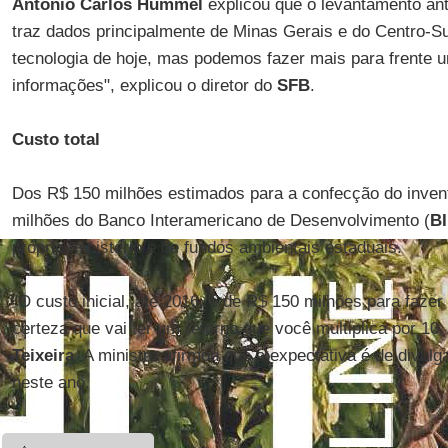
Antônio Carlos Hummel
explicou que o levantamento ant
traz dados principalmente de Minas Gerais e do Centro-Su
tecnologia de hoje, mas podemos fazer mais para frente
informações", explicou o diretor do
SFB
.
Custo total
Dos R$ 150 milhões estimados para a confecção do inven
milhões do Banco Interamericano de Desenvolvimento (
B
próprio ministério e de fundos ambientais estaduais.
"O custo inicial, até 2016, é de R$ 150 milhões para faze
certeza que vai ter um retorno que você multiplica por 10
Teixeira
. A ministra afirmou que a expectativa é de divul
neste ano.