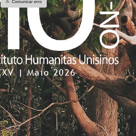
⚠️
Comunicar erro