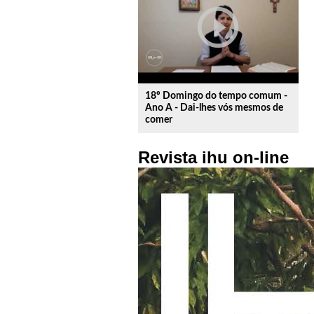
play_circle_outline
18º Domingo do tempo comum -
Ano A - Dai-lhes vós mesmos de
comer
Revista ihu on-line