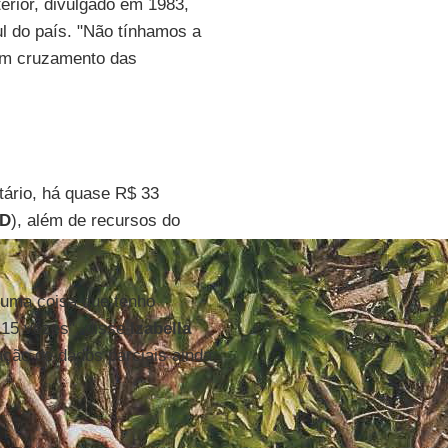
erior, divulgado em 1983,
l do país. "Não tínhamos a
 um cruzamento das
tário, há quase R$ 33
ID
), além de recursos do
r uma coisa que tenho
, 15 vezes", disse
Izabella
gação de dados parciais ainda