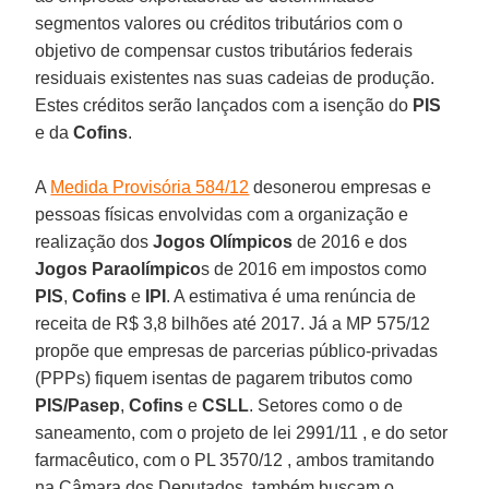
segmentos valores ou créditos tributários com o
objetivo de compensar custos tributários federais
residuais existentes nas suas cadeias de produção.
Estes créditos serão lançados com a isenção do
PIS
e da
Cofins
.
A
Medida Provisória 584/12
desonerou empresas e
pessoas físicas envolvidas com a organização e
realização dos
Jogos Olímpicos
de 2016 e dos
Jogos Paraolímpico
s de 2016 em impostos como
PIS
,
Cofins
e
IPI
. A estimativa é uma renúncia de
receita de R$ 3,8 bilhões até 2017. Já a MP 575/12
propõe que empresas de parcerias público-privadas
(PPPs) fiquem isentas de pagarem tributos como
PIS/Pasep
,
Cofins
e
CSLL
. Setores como o de
saneamento, com o projeto de lei 2991/11 , e do setor
farmacêutico, com o PL 3570/12 , ambos tramitando
na Câmara dos Deputados, também buscam o