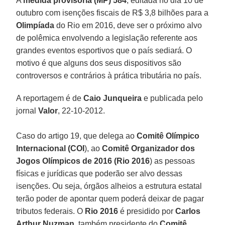
A
medida provisória (MP) 584
, editada no dia 10 de
outubro com isenções fiscais de R$ 3,8 bilhões para a
Olimpíada
do Rio em 2016, deve ser o próximo alvo
de polêmica envolvendo a legislação referente aos
grandes eventos esportivos que o país sediará. O
motivo é que alguns dos seus dispositivos são
controversos e contrários à prática tributária no país.
A reportagem é de
Caio Junqueira
e publicada pelo
jornal
Valor
, 22-10-2012.
Caso do artigo 19, que delega ao
Comitê Olímpico
Internacional (COI
), ao
Comitê Organizador dos
Jogos Olímpicos de 2016 (Rio 2016
) as pessoas
físicas e jurídicas que poderão ser alvo dessas
isenções. Ou seja, órgãos alheios a estrutura estatal
terão poder de apontar quem poderá deixar de pagar
tributos federais. O
Rio 2016
é presidido por
Carlos
Arthur Nuzman
, também presidente do
Comitê