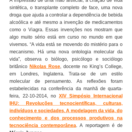
A impressão de uma mão artificial, a criação de vida
sintética, o transplante completo de face, uma nova
droga que ajuda a controlar a dependência de bebida
alcoólica e até mesmo a invenção de medicamentos
como o Viagra. Essas invenções nos mostram que
algo muito sério está em curso no mundo em que
vivemos. “A vida está se movendo do mistério para o
mecanismo. Há uma nova ontologia molecular da
vida”, observa o biólogo, psicólogo e sociólogo
britânico
Nikolas Rose
, docente no King’s College,
em Londres, Inglaterra. Trata-se de um estilo
molecular de pensamento. As reflexões foram
estabelecidas na conferência da manhã de quarta-
feira, 22-10-2014, no
XIV Simpósio Internacional
IHU: Revoluções tecnocientíficas, culturas,
indivíduos e sociedades. A modelagem da vida, do
conhecimento e dos processos produtivos na
tecnociência contemporânea
. A reportagem é de