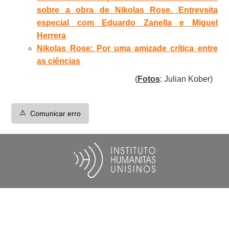
sobre a obra de Nikolas Rose. Entrevsita
especial com Eduardo Zanella e Miguel
Herrera
Nikolas Rose: Por uma amizade crítica entre
as ciências
(
Fotos
: Julian Kober)
⚠️
Comunicar erro