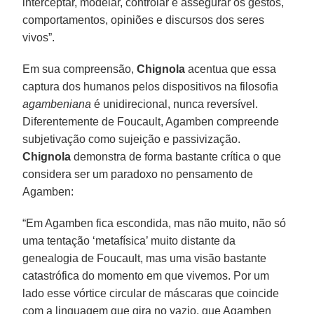
interceptar, modelar, controlar e assegurar os gestos,
comportamentos, opiniões e discursos dos seres
vivos”.
Em sua compreensão,
Chignola
acentua que essa
captura dos humanos pelos dispositivos na filosofia
agambeniana
é unidirecional, nunca reversível.
Diferentemente de Foucault, Agamben compreende
subjetivação como sujeição e passivização.
Chignola
demonstra de forma bastante crítica o que
considera ser um paradoxo no pensamento de
Agamben:
“Em Agamben fica escondida, mas não muito, não só
uma tentação ‘metafísica’ muito distante da
genealogia de Foucault, mas uma visão bastante
catastrófica do momento em que vivemos. Por um
lado esse vórtice circular de máscaras que coincide
com a linguagem que gira no vazio, que Agamben