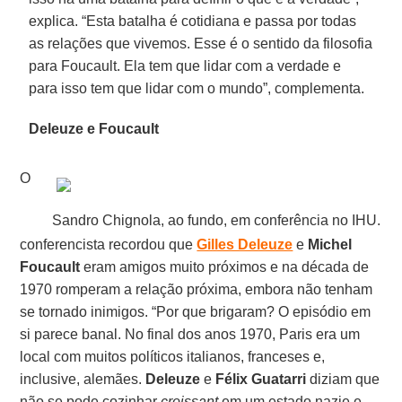
explica. “Esta batalha é cotidiana e passa por todas
as relações que vivemos. Esse é o sentido da filosofia
para Foucault. Ela tem que lidar com a verdade e
para isso tem que lidar com o mundo”, complementa.
Deleuze e Foucault
O
Sandro Chignola, ao fundo, em conferência no IHU.
conferencista recordou que
Gilles Deleuze
e
Michel
Foucault
eram amigos muito próximos e na década de
1970 romperam a relação próxima, embora não tenham
se tornado inimigos. “Por que brigaram? O episódio em
si parece banal. No final dos anos 1970, Paris era um
local com muitos políticos italianos, franceses e,
inclusive, alemães.
Deleuze
e
Félix Guatarri
diziam que
não se pode cozinhar
croissant
em um estado nazie e