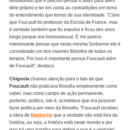
ressaltando que é preciso pensar o autor para além
dele próprio e ter em conta as contradições em torno
do entendimento que temos de sua identidade. “Claro
que Foucault foi professor da Escola de France, mas
é verdade também que foi expulso e ficou dez anos
longe porque era homossexual. E me parece
interessante pensar que nesta mesma Sorbonne ele é
considerado um dos maiores filósofos de todos os
tempos. Por isso é importante pensar Foucault além
de Foucault”, destaca.
Chignola
chamou atenção para o fato de que
Foucault
não praticava filosofia simplesmente como
saber, mas como campo de ação permanente,
portanto, político, isto é, acreditava que era possível
fazer política por meio da filosofia. “Foucault recebeu
a ideia de
Nietzsche
que a verdade não está fora da
história, ou seja, a história está neste mundo e por
isso há uma batalha para definir o que é a verdade”,