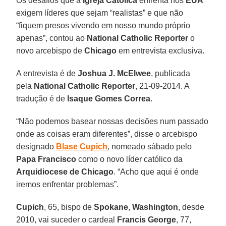
Os desafios que a
Igreja Católica
enfrenta nos
EUA
exigem líderes que sejam “realistas” e que não
“fiquem presos vivendo em nosso mundo próprio
apenas”, contou ao
National Catholic Reporter
o
novo arcebispo de
Chicago
em entrevista exclusiva.
A entrevista é de
Joshua J. McElwee
, publicada
pela
National Catholic Reporter
, 21-09-2014. A
tradução é de
Isaque Gomes Correa
.
“Não podemos basear nossas decisões num passado
onde as coisas eram diferentes”, disse o arcebispo
designado
Blase Cupich
, nomeado sábado pelo
Papa Francisco
como o novo líder católico da
Arquidiocese de Chicago
. “Acho que aqui é onde
iremos enfrentar problemas”.
Cupich
, 65, bispo de
Spokane
,
Washington
, desde
2010, vai suceder o cardeal
Francis George
, 77,