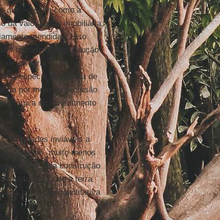
va que – assim como a
o da valorização imobiliária,
riamente atendidas. Isso
sos históricos de produção
e se apropria
numa espécie de fábrica de
enda por meio da exclusão
– a lógica do investimento
com cidades inviáveis a
sse violentas, muito menos
mplesmente pela construção
os distantes onde a terra
 uma produção quantitativa