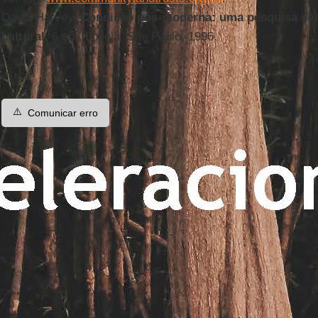
David Harvey,
Condição pós-moderna: uma pesquisa sob
cultural
, 6 ed., Loyola, São Paulo, 1996.
⚠️
Comunicar erro