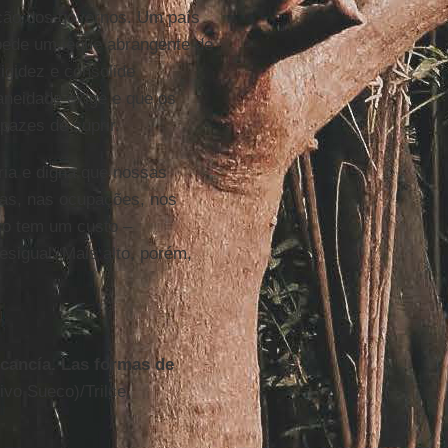
 ação dos governos. Um país
ede um leque abrangente de
rigidez e consolide
aneidade exige e que os
pazes de suprir.
ia e digna que nossas
as, nas ocupações, nos
so tem um custo –
esigual. Mais alto, porém,
rcancía. Las formas de
ivo Sueco)/Trilce,