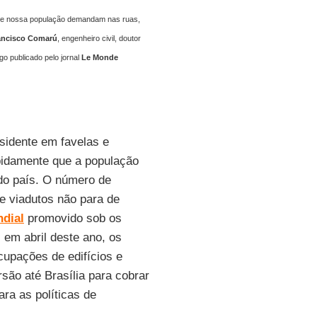
s e nossa população demandam nas ruas,
ancisco Comarú
, engenheiro civil, doutor
go publicado pelo jornal
Le Monde
esidente em favelas e
apidamente que a população
do país. O número de
e viadutos não para de
dial
promovido sob os
em abril deste ano, os
upações de edifícios e
são até Brasília para cobrar
ra as políticas de