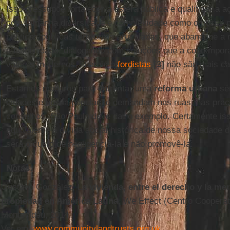
Isso pressupõe fortalecer a esfera pública e qualificar a
com tamanha diversidade e complexidade como o nosso p
políticas públicas territoriais articuladas, que abandone a 
a flexibilidade, dialogando com soluções que a contempor
valores modernos, liberais e
fordistas
[3]
não são mais ca
Estamos maduros para enfrentar uma
reforma urbana
sér
cidades e nossa população demandam nas ruas, nas praç
conselhos. São Paulo deve dar o exemplo. Certamente is
equivalente à dívida social histórica de nossa sociedade d
será o custo de negligenciá-la e não promovê-la.
Notas:
Gustavo González, L
a vivienda, entre el derecho y la me
propiedad en América Latina
, We Effect (Centro Cooperat
Montevidéu, 2014.
Ver em:
www.communitylandtrusts.org.uk
.