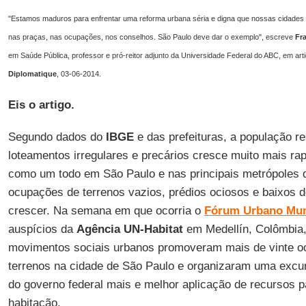
"Estamos maduros para enfrentar uma reforma urbana séria e digna que nossas cidade
nas praças, nas ocupações, nos conselhos. São Paulo deve dar o exemplo", escreve
Fr
em Saúde Pública, professor e pró-reitor adjunto da Universidade Federal do ABC, em arti
Diplomatique
, 03-06-2014.
Eis o artigo.
Segundo dados do
IBGE
e das prefeituras, a população r
loteamentos irregulares e precários cresce muito mais r
como um todo em São Paulo e nas principais metrópoles 
ocupações de terrenos vazios, prédios ociosos e baixos d
crescer. Na semana em que ocorria o
Fórum Urbano Mun
auspícios da
Agência UN-Habitat
em Medellín, Colômbia, 
movimentos sociais urbanos promoveram mais de vinte oc
terrenos na cidade de São Paulo e organizaram uma excur
do governo federal mais e melhor aplicação de recursos pa
habitação.