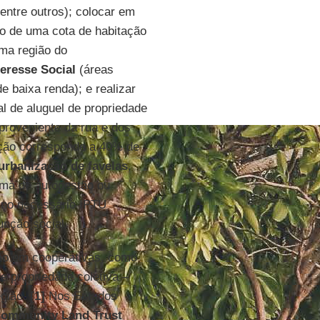
entre outros); colocar em
o de uma cota de habitação
ma região do
teresse Social
(áreas
e baixa renda); e realizar
l de aluguel de propriedade
proveniente da rua e dos
ação corresponde a 40% de
urbanização de
favelas
,
ema de autogestão ou
r no necessário IPTU
nção social.
ção em cooperativas, como
e propriedade coletiva –
egião.
[1]
Nos Estados
ommunity Land Trust