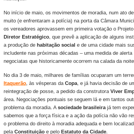
No início de maio, os movimentos de moradia, num ato de
muito (e enfrentaram a polícia) na porta da Câmara Munic
os vereadores aprovassem em primeira votação o Projeto
Diretor Estratégico
, que prevê a aplicação de alguns in
a produção de
habitação social
e de uma cidade mais sust
includente nas próximas décadas – uma medida de alerta 
negociatas que historicamente ocorrem na calada da noite
No dia 3 de maio, milhares de famílias ocuparam um terr
Itaquerão
, às vésperas da
Copa
, e já havia decisão de um
reintegração de posse, a pedido da construtora
Viver
Emp
área. Negociações pontuais se seguem lá e em tantos outr
problema da moradia. A
sociedade
brasileira
já tem exper
sabemos que a força física e a ação da polícia não vão r
o problema do direito à moradia adequada e bem localizad
pela
Constituição
e pelo
Estatuto da Cidade
.