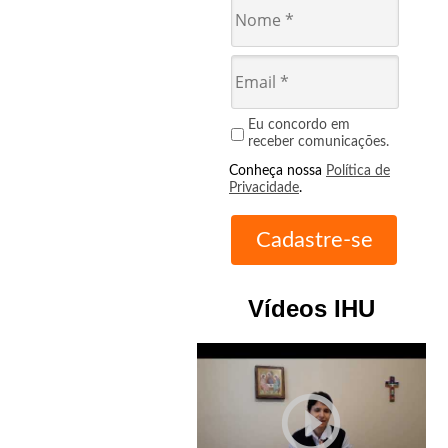
Eu concordo em
receber comunicações.
Conheça nossa
Política de
Privacidade
.
Vídeos IHU
play_circle_outline