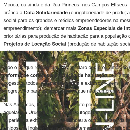
Mooca, ou ainda o da Rua Pirineus, nos Campos Elíseos, 
prática a
Cota Solidariedade
(obrigatoriedade de produçã
social para os grandes e médios empreendedores na mes
empreendimento); demarcar mais
Zonas Especiais de In
prioritárias para produção de habitação para a população d
Projetos de Locação Social
(produção de habitação socia
pública para grupos específicos, como idosos, população 
albergues, estudantes – na Alemanha, esse tipo de habit
todo o parque residencial). Além, claro dos programas de
reforma de cortiços
e
produção de habitação
pelo sist
cogestão, todos já experimentados e exitosos – sem fala
progressivo para as propriedades que não cumprem sua fu
Nas Américas, há experiências muito positivas de produ
aquelas do Uruguai baseadas na autogestão, ajuda mútua 
experiência exitosa que se estendeu a outros países da r
Unidos, na Inglaterra e mais recentemente na Bélgica, o
C