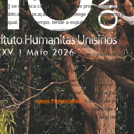
[2]
se destaca como uma forma de propriedade associati
pública, na Locação Social – protege o investimento públic
a qual, com o tempo, tende a expulsar as famílias origina
porque a experiência empírica mostra que, nesses proces
com subsídios públicos, alguém quase sempre capitaliza 
individualmente do investimento público, e este se perde 
enxugar gelo ou como uma máquina de concentração de r
de um lado e da produção de plus valias urbanas de outro 
do orçamento público vira, na prática, custeio.
A
sociedade brasileira
não precisa nem merece conviver 
piorar continuamente, nem assistir a reintegrações de po
conviver com
novos Pinheirinhos
. A saída não passa si
maciça de conjuntos habitacionais nas periferias e subúrbi
seria supostamente mais barata – embora seja necessária
para enfrentar o déficit.