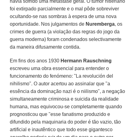
havia sofrido uma metástase geral. O tumor hitleriano
foi extirpado parcialmente e o mal pôde sobreviver
ocultando-se nas sombras à espera de uma nova
oportunidade. Nos julgamentos de
Nuremberga
, os
crimes de guerra (a violação das regras do jogo da
guerra moderna) foram condenados selectivamente
da maneira difusamente contida.
Em fins dos anos 1930
Hermann Rauschning
escreveu uma obra essencial para entender o
funcionamento do fenómeno: "La revolución del
nihilismo". O autor acertou ao assinalar que "a
essência da dominação nazi é o niilismo", a negação
simultaneamente criminosa e suicida da realidade
humana, mas equivocou-se completamente quando
prognosticou que "esse fanatismo produzido e
difundido pela maquinaria do poder é tão vazio, tão
artificial e inautêntico que todo esse gigantesco