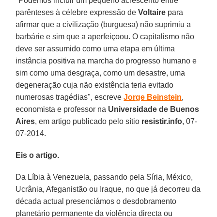
"Podemos incluir um pequeno acrescento entre
parênteses à célebre expressão de
Voltaire
para
afirmar que a civilização (burguesa) não suprimiu a
barbárie e sim que a aperfeiçoou. O capitalismo não
deve ser assumido como uma etapa em última
instância positiva na marcha do progresso humano e
sim como uma desgraça, como um desastre, uma
degeneração cuja não existência teria evitado
numerosas tragédias", escreve
Jorge Beinstein
,
economista e professor na
Universidade de Buenos
Aires
, em artigo publicado pelo sítio
resistir.info
, 07-
07-2014.
Eis o artigo.
Da Líbia à Venezuela, passando pela Síria, México,
Ucrânia, Afeganistão ou Iraque, no que já decorreu da
década actual presenciámos o desdobramento
planetário permanente da violência directa ou