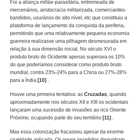
Foi a aliança militar-parasitária, entremeada de
mercenários, aristocracia militarizada, comerciantes-
bandidos, usurários de alto nível, etc que constituiu a
plataforma de lançamento da conquista da periferia,
permitindo que uma relativamente pequena economia
guerreira realizasse uma pilhagem desmesurada em
relação à sua dimensão inicial. No século XVI o
produto bruto do Ocidente apenas superava os 10%
do que poderíamos considerar como produto bruto
mundial, contra 23%-24% para a China ou 27%-28%
para a Índia
[10]
.
Houve uma primeira tentativa: as
Cruzadas
, quando
aproximadamente nos séculos XII e XIII os ocidentais
lançaram uma sucessão de invasões ao rico Oriente
Próximo, ocupando parte do seu território
[11]
.
Mas essa colonização fracassou apesar da enorme
crueldade aplicada. Os povos invadidos dispunham