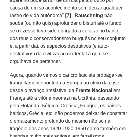
aparelho poderia ruir de um dia para o outro por
causa de um só acontecimento sem deixar qualquer
rastro de vida autónoma"
[7]
.
Rauschning
não
soube (ou não quis) aprofundar o bisturi até o fundo,
se o fizesse teria sido obrigado a colocar no banco
dos réus o conservadorismo burguês no seu conjunto
e, a partir daí, os aspectos destrutivos (e auto-
destrutivos) da civilização ocidental à qual se
orgulhava de pertencer.
Agora, quando vemos o cancro fascista propagar-se
tranquilamente por toda a Europa ao ritmo da crise,
desde o avanço irresistível da
Frente Nacional
em
França até a vitória neonazi na Ucrânia, passando
pela Holanda, Bélgica, Croácia, Hungria, os países
bálticos, Grécia, etc, não podemos deixar de constatar
o enraizamento profundo do mesmo não só na
tragédia dos anos 1920-1930-1950 como também em
histórias muito mais antigas, em fanatismos