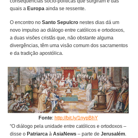
consequências sócio-políticas que surgiram e das
quais a
Europa
ainda se ressente.
O encontro no
Santo Sepulcro
nestes dias dá um
novo impulso ao diálogo entre católicos e ortodoxos,
a duas visões cristãs que, não obstante alguma
divergências, têm uma visão comum dos sacramentos
e da tradição apostólica.
Fonte
:
http://bit.ly/1nypBhY
“O diálogo pela unidade entre católicos e ortodoxos –
disse o
Patriarca
à
AsiaNews
– parte de
Jerusalém
.