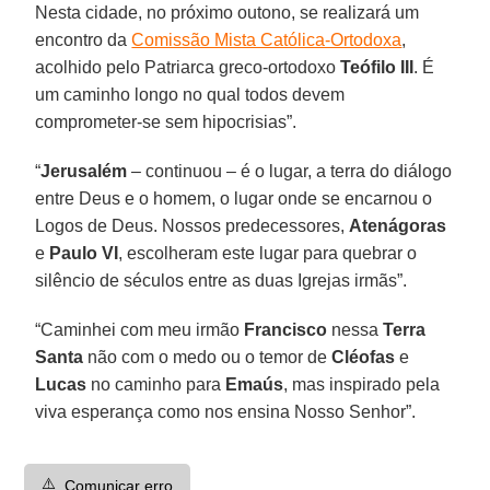
Nesta cidade, no próximo outono, se realizará um
encontro da
Comissão Mista Católica-Ortodoxa
,
acolhido pelo Patriarca greco-ortodoxo
Teófilo III
. É
um caminho longo no qual todos devem
comprometer-se sem hipocrisias”.
“
Jerusalém
– continuou – é o lugar, a terra do diálogo
entre Deus e o homem, o lugar onde se encarnou o
Logos de Deus. Nossos predecessores,
Atenágoras
e
Paulo VI
, escolheram este lugar para quebrar o
silêncio de séculos entre as duas Igrejas irmãs”.
“Caminhei com meu irmão
Francisco
nessa
Terra
Santa
não com o medo ou o temor de
Cléofas
e
Lucas
no caminho para
Emaús
, mas inspirado pela
viva esperança como nos ensina Nosso Senhor”.
⚠️
Comunicar erro