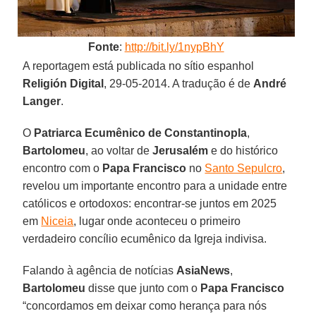
Fonte
:
http://bit.ly/1nypBhY
A reportagem está publicada no sítio espanhol
Religión Digital
, 29-05-2014. A tradução é de
André
Langer
.
O
Patriarca Ecumênico de Constantinopla
,
Bartolomeu
, ao voltar de
Jerusalém
e do histórico
encontro com o
Papa Francisco
no
Santo Sepulcro
,
revelou um importante encontro para a unidade entre
católicos e ortodoxos: encontrar-se juntos em 2025
em
Niceia
, lugar onde aconteceu o primeiro
verdadeiro concílio ecumênico da Igreja indivisa.
Falando à agência de notícias
AsiaNews
,
Bartolomeu
disse que junto com o
Papa Francisco
“concordamos em deixar como herança para nós