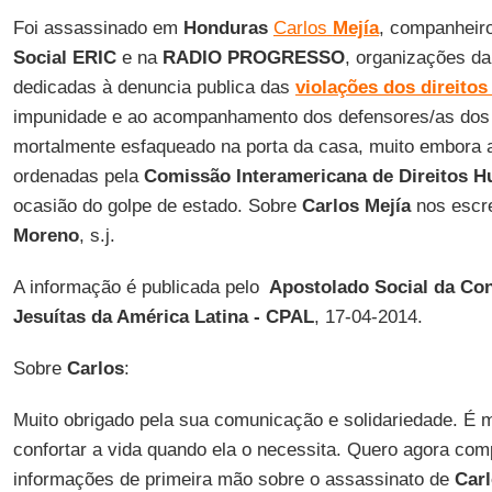
Foi assassinado em
Honduras
Carlos
Mejía
, companheir
Social ERIC
e na
RADIO
PROGRESSO
, organizações da
dedicadas à denuncia publica das
violações dos direito
impunidade e ao acompanhamento dos defensores/as dos
mortalmente esfaqueado na porta da casa, muito embora 
ordenadas pela
Comissão Interamericana de Direitos 
ocasião do golpe de estado. Sobre
Carlos Mejía
nos escr
Moreno
, s.j.
A informação é publicada pelo
Apostolado Social da Con
Jesuítas da América Latina -
CPAL
, 17-04-2014.
Sobre
Carlos
:
Muito obrigado pela sua comunicação e solidariedade. É 
confortar a vida quando ela o necessita. Quero agora com
informações de primeira mão sobre o assassinato de
Carl