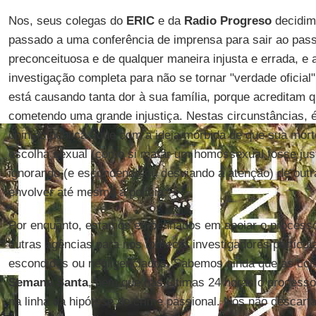
Nos, seus colegas do
ERIC
e da
Radio Progreso
decidim
passado a uma conferência de imprensa para sair ao pas
preconceituosa e de qualquer maneira injusta e errada, e 
investigação completa para não se tornar "verdade oficial"
está causando tanta dor à sua família, porque acreditam 
cometendo uma grande injustiça. Nestas circunstâncias, é 
opinião pública fique com a ideia mórbida de que sua mort
escolha sexual (como si matar um homossexual fosse justo 
ignorando (e escondendo ou desviando a atenção) de out
envolver até mesmo a polícia.
Por enquanto, estamos empenhados em apoiar o processo
outras agências para nos fornecer investigadores particul
escondidos ou negligenciados. Sabemos ainda que as coi
Semana
Santa
, bem que nas últimas 24 horas o process
na linha da hipótese de crime passional. Nós não descar