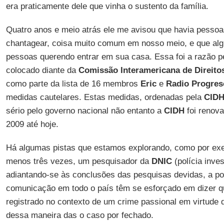
era praticamente dele que vinha o sustento da família.
Quatro anos e meio atrás ele me avisou que havia pessoa
chantagear, coisa muito comum em nosso meio, e que al
pessoas querendo entrar em sua casa. Essa foi a razão p
colocado diante da
Comissão Interamericana de Direit
como parte da lista de 16 membros
Eric
e
Radio Progres
medidas cautelares. Estas medidas, ordenadas pela
CID
sério pelo governo nacional não entanto a
CIDH
foi renov
2009 até hoje.
Há algumas pistas que estamos explorando, como por exem
menos três vezes, um pesquisador da
DNIC
(polícia inves
adiantando-se às conclusões das pesquisas devidas, a po
comunicação em todo o país têm se esforçado em dizer q
registrado no contexto de um crime passional em virtude d
dessa maneira das o caso por fechado.