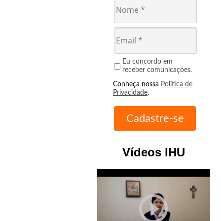
Eu concordo em
receber comunicações.
Conheça nossa
Política de
Privacidade
.
Vídeos IHU
play_circle_outline