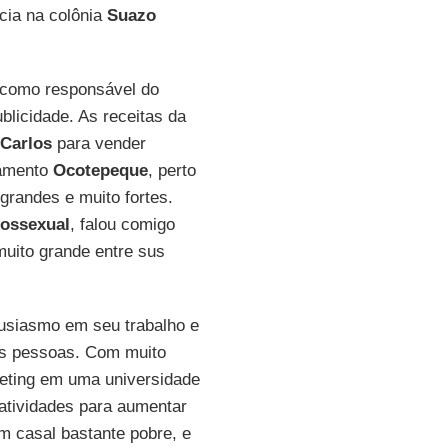
ncia na colônia
Suazo
o como responsável do
ublicidade. As receitas da
Carlos
para vender
tamento
Ocotepeque
, perto
 grandes e muito fortes.
ossexual
, falou comigo
muito grande entre sus
tusiasmo em seu trabalho e
as pessoas. Com muito
keting em uma universidade
atividades para aumentar
um casal bastante pobre, e