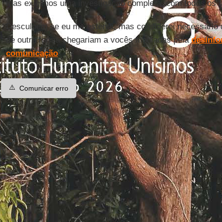
mas exigimos uma investigação completa, com todos os fa
Desculpem se eu me estendi, mas considerei necessário 
de outra forma chegariam a vocês mediadas pela
desinfo
comunicação
.
⚠️
Comunicar erro