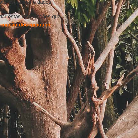
tores, atores e dados.
dar estas informações que
rmação dos meios de