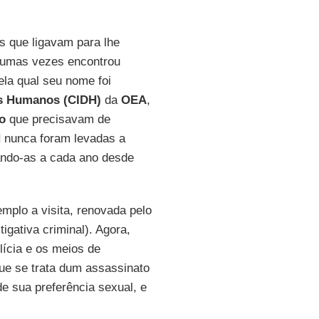
s que ligavam para lhe
gumas vezes encontrou
ela qual seu nome foi
os Humanos (CIDH)
da
OEA
,
o
que precisavam de
H
nunca foram levadas a
ando-as a cada ano desde
plo a visita, renovada pelo
tigativa criminal). Agora,
lícia e os meios de
ue se trata dum assassinato
e sua preferência sexual, e