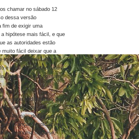
os chamar no sábado 12
so dessa versão
a fim de exigir uma
 a hipótese mais fácil, e que
que as autoridades estão
muito fácil deixar que a
e foi resultado de uma
e legal !!!) e sobre tudo
ras indicações que possam
, e temos pedido apoio de
ares, pois há dados
sas vão mais devagar na
o tem avançado rapidamente
tamos nenhuma hipótese,