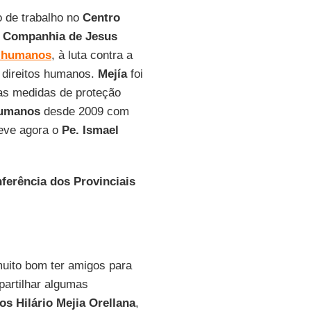
o de trabalho no
Centro
Companhia de Jesus
s humanos
, à luta contra a
 direitos humanos.
Mejía
foi
as medidas de proteção
Humanos
desde 2009 com
eve agora o
Pe. Ismael
ferência dos
Provinciais
muito bom ter amigos para
partilhar algumas
os Hilário
Mejia
Orellana
,