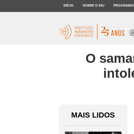
INÍCIO
SOBRE O IHU
PROGRAMA
O samar
into
E
E
softInternetExplorer4
MAIS LIDOS
maritano
ital: