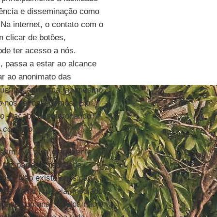
ngência e disseminação como
Na internet, o contato com o
 clicar de botões,
de ter acesso a nós.
, passa a estar ao alcance
ar ao anonimato das
 que nos aproxima, ao mesmo
ão nos reconhecemos. E o
ro
– acaba desmoronando
o
contra o outro
.
afirmava que “o ambiente
 faz parte da realidade
ens”. Não existe oposição
nte digital
(ou seja, mediado
idade humana. A culpa não é