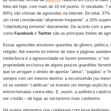
feita até hoje, com mais de 10 mil jovens. O resultado: 7
69%) são vítimas de agressões na internet. Do total, 37
um nível considerado “altamente frequente”, e 20% expe
“ciberbullying extremo” diariamente. De acordo com a pesq
como
Facebook
e
Twitter
são as principais fontes de agr
Essas agressões envolvem questões de gênero, política, 
religião. Até mesmo no interior de sites e páginas autode
intolerância e a agressividade se fazem presentes: o “ser
propriedade exclusiva de alguns poucos guardiões ferrenh
que se arrogam o direito de apontar “ateus”, “pagãos” e “h
sempre com um mesmo destino: a excomunhão (ou mesmo
só se sentem “católicas” se tiverem um inimigo explícito
entrincheiradas contra eles. E, assim, a autêntica catolic
ser cristão – dá lugar ao sectarismo mais canhestro.
Há muitos elementos que colaboram com esse fenômeno, p