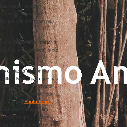
uitas vezes, somos
nte porque todos são
o que não interfiram na
é tornar o outro inferior a
tou ‘ótimo, obrigado’, sinto
o de fadas”: o conflito
nflito. Mas – para que não
ve ser superado e vivido
e de
dia-logar
: permitir que
co, já dizia
Paulo Freire
,
á duas pessoas que, em
r mais do que já sabem.
usta e me questiona se torna