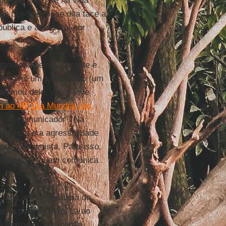
lgo que já existe na vida
mo peso se fosse dita face a
 pública e acessível por
 ignorado pelo sacerdote e
orreu foi um samaritano (um
oximou dele, viu, e teve
ao 48º Dia Mundial das
la do comunicador”. Na
lerância e a agressividade
ote e do legista. Para isso,
midade”, e “quem comunica
a uma antiga parábola da
inho pelo deserto. Lá ao
 ter medo: na solidão