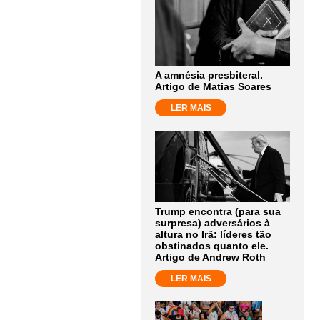
mo
perar
olerância
A amnésia presbiteral.
Artigo de Matias Soares
m
LER MAIS
oximidade
a
Trump encontra (para sua
estão
surpresa) adversários à
altura no Irã: líderes tão
obstinados quanto ele.
gem
Artigo de Andrew Roth
LER MAIS
ura