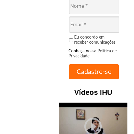
sés
rdelotto
Eu concordo em
receber comunicações.
Conheça nossa
Política de
“
Um
Privacidade
.
mem
cendo
Vídeos IHU
usalém
a
icó
play_circle_outline
u