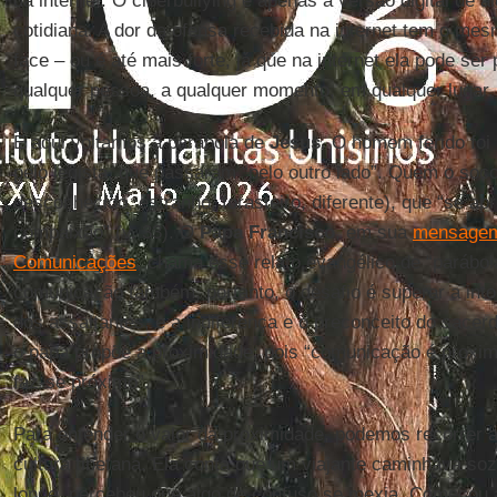
da internet. O ciberbullying é apenas a versão digital de a
cotidiana. A dor da ofensa recebida na internet tem o mes
face – ou é até mais forte, já que na internet ela pode ser
qualquer pessoa, a qualquer momento, em qualquer lugar.
E aqui voltamos à parábola de
Jesus
. O homem ferido foi
pelo legista, que passaram “pelo outro lado”. Quem o soc
desconhecido, estranho, forasteiro, diferente), que “se apr
compaixão” (v. 33). O
Papa Francisco
, em sua
mensagem 
Comunicações
, chama esse relato evangélico de “parábo
comunicação também, portanto, o desafio é superar a into
dos assaltantes, e a indiferença e o preconceito do sacerd
o papa propõe a proximidade: pois “comunicação é proxi
faz-se próximo”.
Para entender o valor da proximidade, podemos recorrer 
cultura tibetana. Ela conta que um viajante caminhava soz
longe, percebeu que algo de confuso se mexia. Começou a