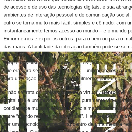
de acesso e de uso das tecnologias digitais, e sua abra
ambientes de interação pessoal e de comunicação social. 
outro se torna muito mais fácil, simples e cômodo: com um
instantaneamente temos acesso ao mundo – e o mundo po
Expormo-nos e expor os outros, para o bem ou para o mal
das mãos. A facilidade da interação também pode se som
conversas, que esconde o pior de cada um. A tecnologia
tempo, nos distancia. Estamos “juntos”, mas às vezes n
que era para ser uma inter-relação – uma ação
com o out
para uma ação sobre o outro e, facilmente, para uma açã
E não se trata de “coisas do mundo virtual”.
Bento XVI
já 
digital não é um mundo paralelo ou puramente virtual, mas
cotidiana de muitas pessoas, especialmente dos mais jov
entre “mundo real” e “mundo virtual”. Há apenas um
ambie
por uma tecnologia específica) dentro de uma mesma real