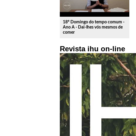
os
altantes,
18º Domingo do tempo comum -
Ano A - Dai-lhes vós mesmos de
comer
ancaram
Revista ihu on-line
o
ancaram.
ois
am
ora
xaram
se
to”