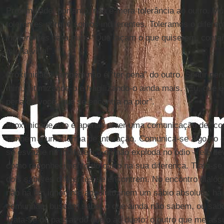
Proximidade, portanto, não é mera tolerância ao outro. M
tolerantes porque somos indiferentes. Toleramos o difere
indiferentes
para mim: “Que façam o que quiserem, contant
minha vida!”.
Proximidade também não é “ter pena” do outro. Sentir pena 
mim, vitimizando-o e fragilizando-o ainda mais. “Eu, que es
pena de você, que se encontra na pior”.
Proximidade não é apenas viver uma comunicação de “cont
também é uma forma de interação. Comunica-se algo no co
se esvazie na indiferença ou não exploda no ódio – ele de
como reconhecimento do outro na sua diferença. Trata-s
dois saberes diferentes se encontrem. No encontro dialógi
não há um ignorante absoluto, nem um sábio absoluto: h
comunhão, buscam saber o que ainda não sabem, ou sabe
Trata-se de passar do duelo ao dueto: o outro que me ass