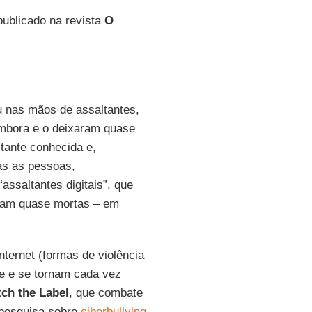
 publicado na revista
O
u nas mãos de assaltantes,
embora e o deixaram quase
tante conhecida e,
tas as pessoas,
ssaltantes digitais”, que
xam quase mortas – em
nternet (formas de violência
e e se tornam cada vez
tch the Label
, que combate
 pesquisa sobre
ciberbullying