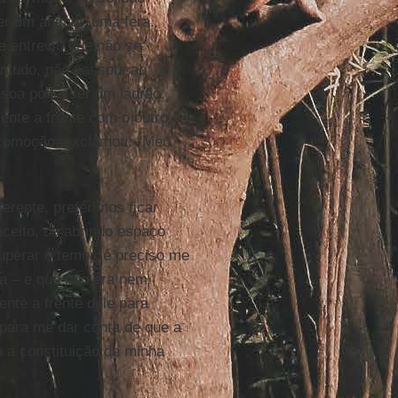
er um animal, uma fera.
e entreviu que não se
ntudo, não passou: ao
soa podia ser um ladrão.
ente a frente com o outro.
e comoção, exclamou: “Meu
erente, preferimos ficar
ceito, ou abrindo espaço
uperar o temor, é preciso me
a – e que não era nem
nte a frente dele para
para me dar conta de que a
a a constituição da minha