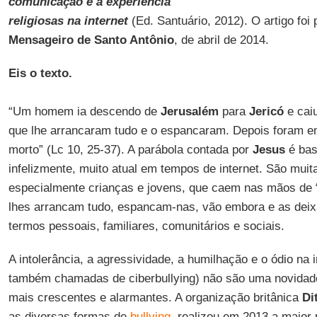
comunicação e a experiência
religiosas na internet
(Ed. Santuário, 2012). O artigo foi
Mensageiro de Santo Antônio
, de abril de 2014.
Eis o texto.
“Um homem ia descendo de
Jerusalém
para
Jericó
e cai
que lhe arrancaram tudo e o espancaram. Depois foram 
morto” (Lc 10, 25-37). A parábola contada por
Jesus
é bas
infelizmente, muito atual em tempos de internet. São mui
especialmente crianças e jovens, que caem nas mãos de “a
lhes arrancam tudo, espancam-nas, vão embora e as dei
termos pessoais, familiares, comunitários e sociais.
A intolerância, a agressividade, a humilhação e o ódio na i
também chamadas de ciberbullying) não são uma novidad
mais crescentes e alarmantes. A organização britânica
Di
as diversas formas de
bullying
, realizou em 2013 a maior