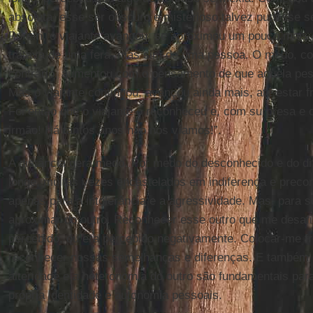
absoluta, esse ser obscuro e misterioso talvez pudesse s
Porém, o viajante avançou, se aproximou um pouco mais 
tratava de uma fera, mas sim de uma pessoa. O medo, co
contrário, aumentou com o pensamento de que aquela pes
Mas o viajante continuou, avançou ainda mais, até estar fr
Foi então que o viajante o reconheceu e, com surpresa 
irmão! Há tantos anos não nos víamos!”.
A distância gera medo. Por medo do desconhecido e do dif
longe, muitas vezes encastelados em indiferença e precon
apenas para a intolerância e a agressividade. Mas, para s
aproximar do outro. Reconhecer esse outro que me desafi
percebido, ou era percebido negativamente. Colocar-me fre
reconhecer nossas semelhanças e diferenças. E também 
alteridade e a heteronomia do outro são fundamentais par
própria identidade e autonomia pessoais.