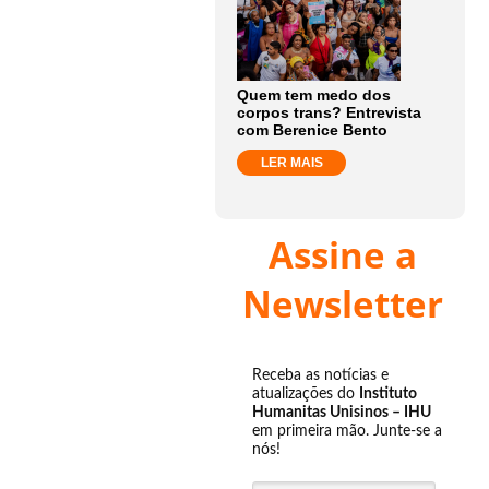
m
aritano”,
Quem tem medo dos
corpos trans? Entrevista
com Berenice Bento
h:
LER MAIS
p://goo.gl/AZewUp
Assine a
sível,
bém,
Newsletter
ter
icos
Receba as notícias e
atualizações do
Instituto
Humanitas Unisinos – IHU
são
em primeira mão. Junte-se a
ressa.
nós!
igado!