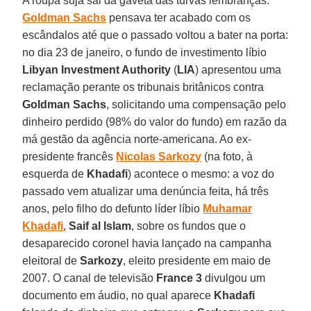
A roupa suja sai da gaveta das turvas lembranças.
Goldman Sachs
pensava ter acabado com os
escândalos até que o passado voltou a bater na porta:
no dia 23 de janeiro, o fundo de investimento líbio
Libyan Investment Authority
(
LIA
) apresentou uma
reclamação perante os tribunais britânicos contra
Goldman Sachs
, solicitando uma compensação pelo
dinheiro perdido (98% do valor do fundo) em razão da
má gestão da agência norte-americana. Ao ex-
presidente francês
Nicolas Sarkozy
(na foto, à
esquerda de
Khadafi
) acontece o mesmo: a voz do
passado vem atualizar uma denúncia feita, há três
anos, pelo filho do defunto líder líbio
Muhamar
Khadafi
,
Saif al Islam
, sobre os fundos que o
desaparecido coronel havia lançado na campanha
eleitoral de
Sarkozy
, eleito presidente em maio de
2007. O canal de televisão
France 3
divulgou um
documento em áudio, no qual aparece
Khadafi