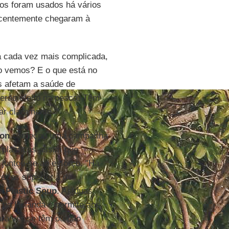
cos foram usados há vários
ecentemente chegaram à
a cada vez mais complicada,
o vemos? E o que está no
s afetam a saúde de
erão efeito na pesca. Têm
ar claramente."
ion
começou uma campanha
plásticas assim que
, juntou-se ao esforço. "Há
vezes superior à de
da
Plastic Soup
. As duas
a na Holanda e permite aos
ra ver se têm ou não