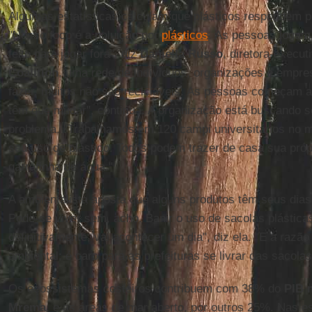
Algumas estatísticas calculam que plásticos respondem p
"Nosso foco é a poluição por
plásticos
. As pessoas jogam 
feito para jogar fora", diz
Daniella Russo
, diretora-execut
Coalition
, uma rede de indíviduos, organizações e empres
fazer, muitos não são recicláveis. As pessoas começam a
têm que mudar", continua. A organização está buscando se
problema. "Trabalhamos em 120 campi universitários no 
seu uso de plástico. Todos podem trazer de casa sua própri
garrafinha de água."
A ambientalista aposta que alguns produtos têm seus dia
Pode-se viver sem, acho. Banir o uso de sacolas plástica
definitivamente, vai acontecer um dia", diz ela. "E a razã
ambiental: é caro para as prefeituras se livrar das sacolas
Os ecossistemas costeiros contribuem com 38% do
PIB 
Mrema
, e as áreas de mar aberto, por outros 25%. Nas e