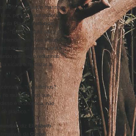
or 90% da poluição marinha.
fora, porque é um material
iva da
Plastic Pollution
as. "É um produto difícil de
 entender que suas atitudes
nsibilizar os jovens para o
mundo que estão reduzindo
a xícara e reutilizar a
s contados. "Canudinhos?
s no mundo é algo que,
o disso é econômica, não
 de plástico."
mundial
, diz
Elizabeth
stimativas da
Global