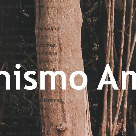
oração dos estoques
cadas.
as estimativas projetam que
s. Em 2030 perto de 5
e 60 quilômetros do mar.
 pode ainda determinar a
ios e mares se conseguir
cossistemas ao redor", diz
a for preservar a
 daqueles dos ecossistemas
exa", diz o professor
or Ocean Resources &
ameaçado, é comum criar um
til, mas complicado. É