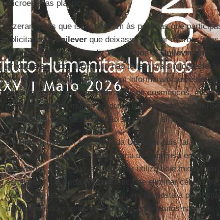
microesferas plásticas.
Fizeram mais que isso: pediram às pessoas que partici
solicitando à
Unilever
que deixasse de usar microesferas 
deu resultado imediato, diz
Westerbos
. A
Unilever
anunci
produtos ao redor do mundo não teriam mais microesferas
grandes nomes do setor também informaram que estavam
pedindo prazos maiores. "Miramos os cosméticos, mas e
microesferas em muitos produtos que usamos", diz
Jeroe
North Sea
. "Não há legislação sobre isso ainda."
No
Brasil
, nenhum executivo da
Unilever
quis falar sobr
reportagem do
Valor
. A assessoria de imprensa enviou 
no exterior. Ali se lê que a Unilever utiliza hoje microesf
esfoliantes, pela sua característica de eliminar células mo
decisão de abandonar o material, em resposta à preocup
ainda que estão sendo pesquisados substitutos naturais.