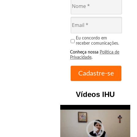
Eu concordo em
receber comunicações.
Conheça nossa
Política de
Privacidade
.
Vídeos IHU
play_circle_outline