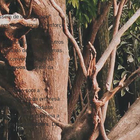
passem de um
"tuitaço"
em seus artigos. O esforço
ou que todos os seus
 plásticas até 2015. Outros
 parando de usar, algumas
stou convencido que há
n Dagevos
, gerente da
e o assunto com a
um comunicado da empresa
eras apenas em produtos
rtas da pele, e confirma a
ação de
stakeholders
. Diz