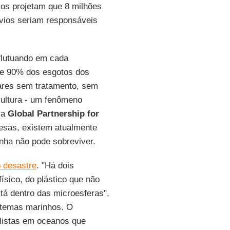
los projetam que 8 milhões
avios seriam responsáveis
 flutuando em cada
ue 90% dos esgotos dos
ares sem tratamento, sem
cultura - um fenômeno
 a
Global Partnership for
sas, existem atualmente
nha não pode sobreviver.
 desastre
. "Há dois
ísico, do plástico que não
tá dentro das microesferas",
stemas marinhos. O
listas em oceanos que