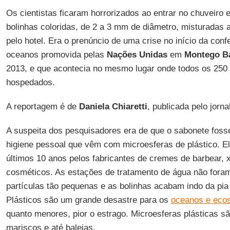
Os cientistas ficaram horrorizados ao entrar no chuveiro
bolinhas coloridas, de 2 a 3 mm de diâmetro, misturadas a
pelo hotel. Era o prenúncio de uma crise no início da conf
oceanos promovida pelas
Nações Unidas
em
Montego B
2013, e que acontecia no mesmo lugar onde todos os 250 
hospedados.
A reportagem é de
Daniela Chiaretti
, publicada pelo jorna
A suspeita dos pesquisadores era de que o sabonete foss
higiene pessoal que vêm com microesferas de plástico. 
últimos 10 anos pelos fabricantes de cremes de barbear, 
cosméticos. As estações de tratamento de água não foram
partículas tão pequenas e as bolinhas acabam indo da pia
Plásticos são um grande desastre para os
oceanos e eco
quanto menores, pior o estrago. Microesferas plásticas s
mariscos e até baleias.