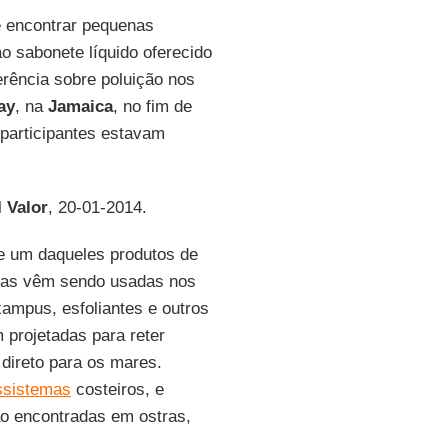
 e encontrar pequenas
o sabonete líquido oferecido
erência sobre poluição nos
ay
, na
Jamaica
, no fim de
participantes estavam
l
Valor
, 20-01-2014.
e um daqueles produtos de
Elas vêm sendo usadas nos
xampus, esfoliantes e outros
 projetadas para reter
 direto para os mares.
ssistemas
costeiros, e
ão encontradas em ostras,