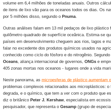
volume em 6,4 milhões de toneladas anuais. Outros cálcu
de itens de lixo vão para os oceanos todos os dias. Os n
por 5 milhões disso, segundo o
Pnuma
.
Outras análises falam em 13 mil pedaços de lixo plástico
quilômetro quadrado de superfície oceânica. Estima-se q
países em desenvolvimento cheguem aos rios, lagos e m
falar no excedente dos produtos químicos usados na agri
conhecido como ciclo do fósforo e do nitrogênio. Segundo
Oceans
, aliança internacional de governos,
ONGs
e empre
405 zonas mortas nos oceanos - lugares onde a vida mari
Neste panorama, as
microesferas de plástico aumentam o
problemas complexos relacionados aos microplásticos: o f
degrada, e o químico, que tem a ver com o produto que es
diz o britânico
Peter J. Kershaw
, especialista em ecossi
pesquisador, que representa o
Gesamp
(grupo de especia