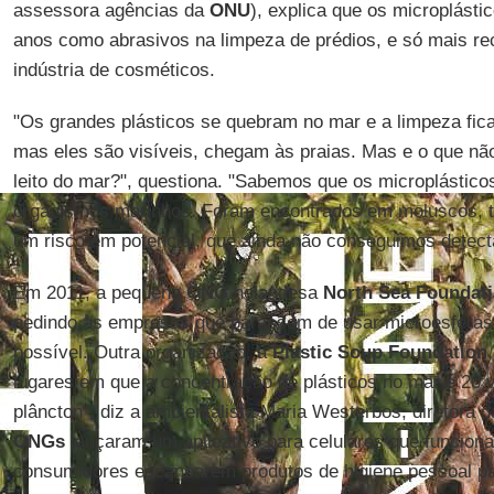
assessora agências da
ONU
), explica que os microplásti
anos como abrasivos na limpeza de prédios, e só mais r
indústria de cosméticos.
"Os grandes plásticos se quebram no mar e a limpeza fic
mas eles são visíveis, chegam às praias. Mas e o que nã
leito do mar?", questiona. "Sabemos que os microplástico
organismos marinhos. Foram encontrados em moluscos, t
um risco em potencial, que ainda não conseguimos detect
Em 2011, a pequena
ONG
holandesa
North Sea Foundat
pedindo às empresas que parassem de usar microesferas 
possível. Outra organização, a
Plastic Soup Foundation
lugares em que a concentração de plásticos no mar é 20 
plâncton", diz a ambientalista Maria Westerbos, diretora 
ONGs
lançaram um aplicativo para celulares que funcion
consumidores escanearem produtos de higiene pessoal pa