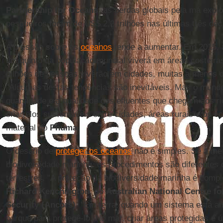
Partnership for Oceans
, as perdas globais pela má expl
pesqueiros foram de US$ 2,2 trilhões nas últimas três dé
A pressão sobre os
oceanos
tende a aumentar. Em 2015, 
um quinto da população mundial viverá em áreas costeira
bilhões de pessoas viverão em cidades, muitas a menos d
"Algumas destas tendências são inevitáveis. Mas o mundo
quantidade e a qualidade dos efluentes que chegam aos r
criar elos sustentáveis entre cidades, áreas rurais e os e
material do
Pnuma
.
O desafio de
proteger os oceanos
não é simples. Se a met
biodiversidade marinha, os procedimentos são diferentes
terrestres. "A proteção da biodiversidade marinha é compl
Richard Kenchington
, do
Australian National Centre f
Security (Ancors)
. "Em terra, quando um sistema está 
parque para protegê-lo. No mar, criar áreas protegidas é ú