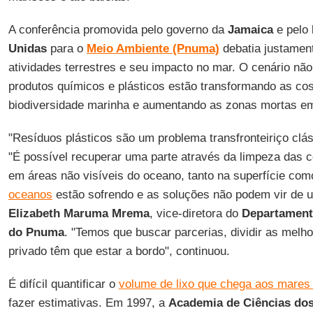
A conferência promovida pelo governo da
Jamaica
e pelo
Unidas
para o
Meio Ambiente (Pnuma)
debatia justament
atividades terrestres e seu impacto no mar. O cenário nã
produtos químicos e plásticos estão transformando as cos
biodiversidade marinha e aumentando as zonas mortas e
"Resíduos plásticos são um problema transfronteiriço clá
"É possível recuperar uma parte através da limpeza das 
em áreas não visíveis do oceano, tanto na superfície com
oceanos
estão sofrendo e as soluções não podem vir de u
Elizabeth Maruma Mrema
, vice-diretora do
Departamento
do Pnuma
. "Temos que buscar parcerias, dividir as melho
privado têm que estar a bordo", continuou.
É difícil quantificar o
volume de lixo que chega aos mare
fazer estimativas. Em 1997, a
Academia de Ciências do