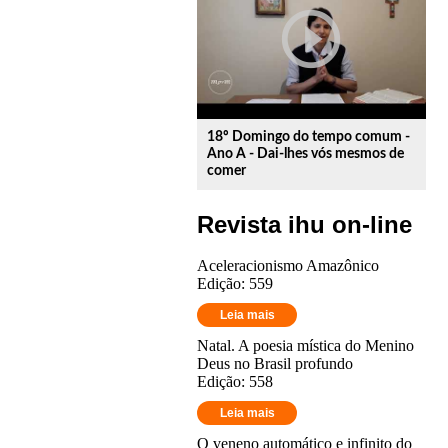
play_circle_outline
18º Domingo do tempo comum -
Ano A - Dai-lhes vós mesmos de
comer
Revista ihu on-line
Aceleracionismo Amazônico
Edição: 559
Leia mais
Natal. A poesia mística do Menino
Deus no Brasil profundo
Edição: 558
Leia mais
O veneno automático e infinito do