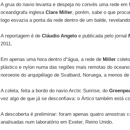
A grua do navio levanta e despeja no convés uma rede em 
oceanógrafa inglesa
Clare Miller
, porém, sabe o que procur
logo esvazia a ponta da rede dentro de um balde, revelando a
A reportagem é de
Cláudio Angelo
e publicada pelo jornal
2011.
Em apenas uma hora dentro d"água, a rede de
Miller
colet
plástico e nylon numa das regiões mais remotas do oceano
noroeste do arquipélago de Svalbard, Noruega, a menos de
A coleta, feita a bordo do navio Arctic Sunrise, do
Greenpe
vez algo de que já se desconfiava: o Ártico também está co
A descoberta é preliminar: foram apenas quatro amostras c
analisadas num laboratório em Exeter, Reino Unido.