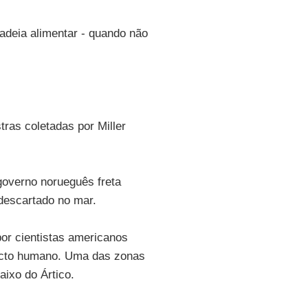
cadeia alimentar - quando não
ras coletadas por Miller
governo norueguês freta
descartado no mar.
por cientistas americanos
acto humano. Uma das zonas
aixo do Ártico.