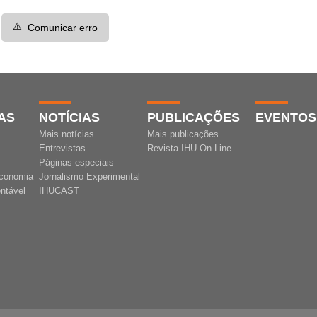
⚠️
Comunicar erro
AS
NOTÍCIAS
PUBLICAÇÕES
EVENTOS
Mais notícias
Mais publicações
Entrevistas
Revista IHU On-Line
Páginas especiais
conomia
Jornalismo Experimental
ntável
IHUCAST