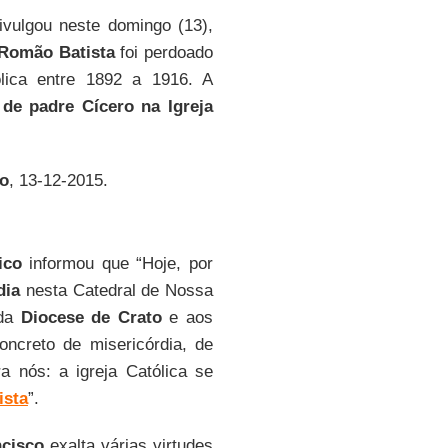
divulgou neste domingo (13),
 Romão Batista
foi perdoado
ólica entre 1892 a 1916. A
o de padre Cícero na Igreja
o
, 13-12-2015.
ico
informou que “Hoje, por
dia
nesta Catedral de Nossa
ida
Diocese de Crato
e aos
ncreto de misericórdia, de
a nós: a igreja Católica se
ista
”.
ncisco
exalta várias virtudes