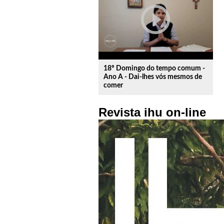
play_circle_outline
18º Domingo do tempo comum -
Ano A - Dai-lhes vós mesmos de
comer
Revista ihu on-line