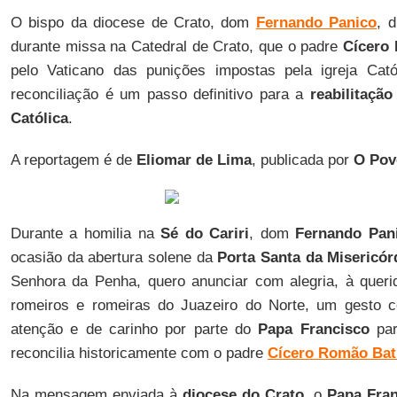
O bispo da diocese de Crato, dom
Fernando Panico
, 
durante missa na Catedral de Crato, que o padre
Cícero
pelo Vaticano das punições impostas pela igreja Cat
reconciliação é um passo definitivo para a
reabilitaçã
Católica
.
A reportagem é de
Eliomar de Lima
, publicada por
O Pov
Durante a homilia na
Sé do Cariri
, dom
Fernando Pan
ocasião da abertura solene da
Porta Santa da Misericór
Senhora da Penha, quero anunciar com alegria, à quer
romeiros e romeiras do Juazeiro do Norte, um gesto co
atenção e de carinho por parte do
Papa Francisco
par
reconcilia historicamente com o padre
Cícero Romão Bat
Na mensagem enviada à
diocese do Crato
, o
Papa Fra