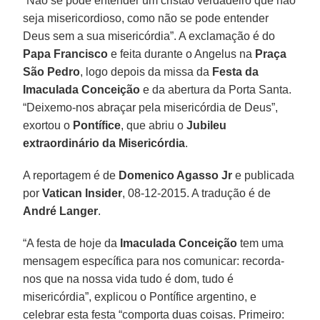
“Não se pode entender um cristão verdadeiro que não
seja misericordioso, como não se pode entender
Deus sem a sua misericórdia”. A exclamação é do
Papa Francisco
e feita durante o Angelus na
Praça
São Pedro
, logo depois da missa da
Festa da
Imaculada Conceição
e da abertura da Porta Santa.
“Deixemo-nos abraçar pela misericórdia de Deus”,
exortou o
Pontífice
, que abriu o
Jubileu
extraordinário da Misericórdia
.
A reportagem é de
Domenico Agasso Jr
e publicada
por
Vatican Insider
, 08-12-2015. A tradução é de
André Langer
.
“A festa de hoje da
Imaculada Conceição
tem uma
mensagem específica para nos comunicar: recorda-
nos que na nossa vida tudo é dom, tudo é
misericórdia”, explicou o Pontífice argentino, e
celebrar esta festa “comporta duas coisas. Primeiro: