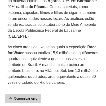
do material colhido nos
Açores
, 70% em
Bermuda
e
91% na
Ilha de Páscoa
. Outros materiais, como
espuma, cápsulas, filmes e filtros de cigarro, também
foram encontrados nesses locais. As análises estão
sendo realizadas pelo Laboratório de Meio Ambiente
da Escola Politécnica Federal de Lausanne
(
CEL/EPFL
).
As cinco áreas de lixo pelas quais a expedição
Race
for Water
passou totaliza 15,9 milhões de quilômetros
quadrados, equivalente a quase duas vezes o
território do Brasil. A mancha mais próxima ao
território brasileiro, no Atlântico Sul, tem 1,3 milhão de
quilômetros quadrados, área equivalente a quase 30
vezes o Estado do Rio de Janeiro.
⚠️
Comunicar erro