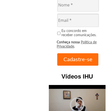
Eu concordo em
receber comunicações.
Conheça nossa
Política de
Privacidade
.
Vídeos IHU
play_circle_outline