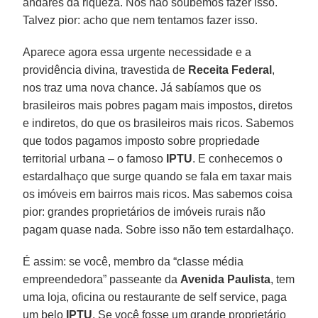
andares da riqueza. Nós não soubemos fazer isso.
Talvez pior: acho que nem tentamos fazer isso.
Aparece agora essa urgente necessidade e a
providência divina, travestida de
Receita Federal
,
nos traz uma nova chance. Já sabíamos que os
brasileiros mais pobres pagam mais impostos, diretos
e indiretos, do que os brasileiros mais ricos. Sabemos
que todos pagamos imposto sobre propriedade
territorial urbana – o famoso
IPTU
. E conhecemos o
estardalhaço que surge quando se fala em taxar mais
os imóveis em bairros mais ricos. Mas sabemos coisa
pior: grandes proprietários de imóveis rurais não
pagam quase nada. Sobre isso não tem estardalhaço.
É assim: se você, membro da “classe média
empreendedora” passeante da
Avenida Paulista
, tem
uma loja, oficina ou restaurante de self service, paga
um belo
IPTU
. Se você fosse um grande proprietário