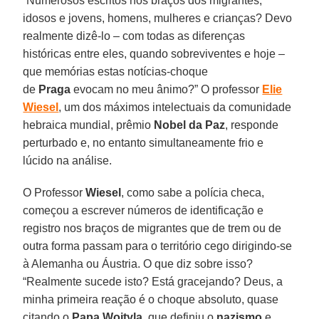
“Numerosos escritos nos braços dos migrantes,
idosos e jovens, homens, mulheres e crianças? Devo
realmente dizê-lo – com todas as diferenças
históricas entre eles, quando sobreviventes e hoje –
que memórias estas notícias-choque
de
Praga
evocam no meu ânimo?” O professor
Elie
Wiesel
, um dos máximos intelectuais da comunidade
hebraica mundial, prêmio
Nobel da Paz
, responde
perturbado e, no entanto simultaneamente frio e
lúcido na análise.
O Professor
Wiesel
, como sabe a polícia checa,
começou a escrever números de identificação e
registro nos braços de migrantes que de trem ou de
outra forma passam para o território cego dirigindo-se
à Alemanha ou Áustria. O que diz sobre isso?
“Realmente sucede isto? Está gracejando? Deus, a
minha primeira reação é o choque absoluto, quase
citando o
Papa Wojtyla
, que definiu o
nazismo
e