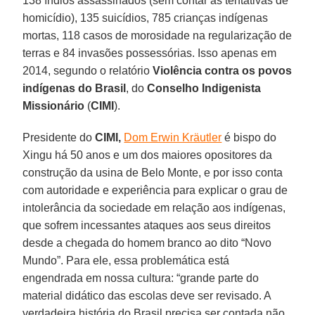
138 índios assassinados (sem contar as tentativas de
homicídio), 135 suicídios, 785 crianças indígenas
mortas, 118 casos de morosidade na regularização de
terras e 84 invasões possessórias. Isso apenas em
2014, segundo o relatório
Violência contra os povos
indígenas do Brasil
, do
Conselho Indigenista
Missionário
(
CIMI
).
Presidente do
CIMI,
Dom Erwin Kräutler
é bispo do
Xingu há 50 anos e um dos maiores opositores da
construção da usina de Belo Monte, e por isso conta
com autoridade e experiência para explicar o grau de
intolerância da sociedade em relação aos indígenas,
que sofrem incessantes ataques aos seus direitos
desde a chegada do homem branco ao dito “Novo
Mundo”. Para ele, essa problemática está
engendrada em nossa cultura: “grande parte do
material didático das escolas deve ser revisado. A
verdadeira história do Brasil precisa ser contada não