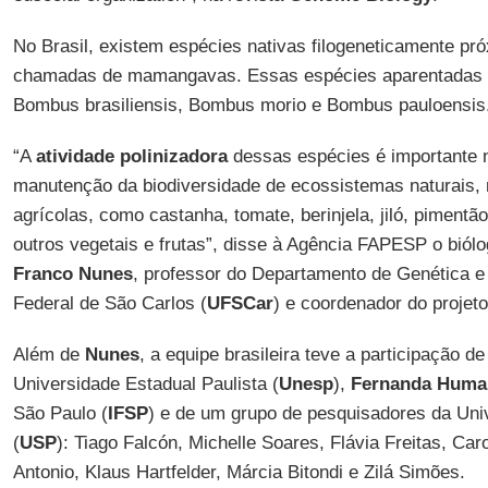
No Brasil, existem espécies nativas filogeneticamente pr
chamadas de mamangavas. Essas espécies aparentadas s
Bombus brasiliensis, Bombus morio e Bombus pauloensis
“A
atividade polinizadora
dessas espécies é importante 
manutenção da biodiversidade de ecossistemas naturais,
agrícolas, como castanha, tomate, berinjela, jiló, pimentão
outros vegetais e frutas”, disse à Agência FAPESP o biól
Franco Nunes
, professor do Departamento de Genética e
Federal de São Carlos (
UFSCar
) e coordenador do projet
Além de
Nunes
, a equipe brasileira teve a participação d
Universidade Estadual Paulista (
Unesp
),
Fernanda Huma
São Paulo (
IFSP
) e de um grupo de pesquisadores da Uni
(
USP
): Tiago Falcón, Michelle Soares, Flávia Freitas, Ca
Antonio, Klaus Hartfelder, Márcia Bitondi e Zilá Simões.