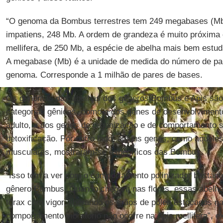
“O genoma da Bombus terrestres tem 249 megabases (Mb
impatiens, 248 Mb. A ordem de grandeza é muito próxima
mellifera, de 250 Mb, a espécie de abelha mais bem estu
A megabase (Mb) é a unidade de medida do número de pa
genoma. Corresponde a 1 milhão de pares de bases.
Os genomas das abelhas dos gêneros Bombus e Apis são 
categorias gênicas, como a dos genes de desenvolvimento
adulto, a dos genes de organização e de comportamento s
detoxificação. Por outro lado, alguns genes, como aquele
musculares, mostraram-se específicos das Bombus.
“Isso tem a ver com o comportamento polinizador bastant
gênero Bombus. Quando chegam nas flores, essas abelha
tórax com vigor, liberando os grãos de pólen estocados n
comportamento vibratório não ocorre na Apis mellifera”, e