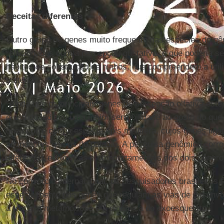
Receitas diferentes
Outro grupo de genes muito frequente nas espécies do g
relacionados com a percepção gustativa, o que poderia s
hábitos de construção de ninhos, que compreendem a utili
materiais.
“Ainda que os principais genes de percepção olfativa es
o estudo indicou uma maior sensibilidade ao gosto do que 
que ocorre com a espécie Apis mellifera, cujos genes liga
abundantes que os do paladar. A pesquisa genômica corr
diferenças ecológicas e comportamentais dos dois gênero
No consórcio internacional, os pesquisadores brasileiros
especialmente nos genes que regulam as vias de desenvo
a troca, a metamorfose e a dinâmica do exoesqueleto.