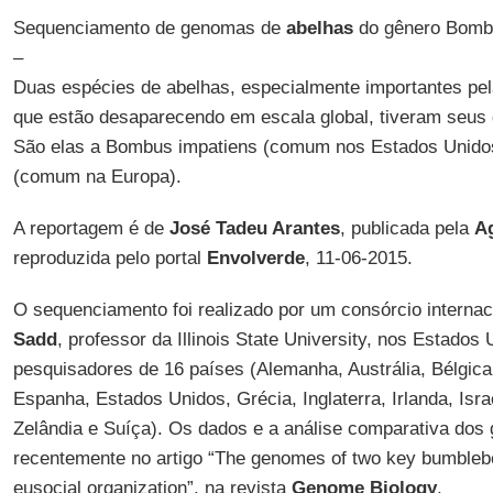
Sequenciamento de genomas de
abelhas
do gênero Bombu
–
Duas espécies de abelhas, especialmente importantes pe
que estão desaparecendo em escala global, tiveram seu
São elas a Bombus impatiens (comum nos Estados Unido
(comum na Europa).
A reportagem é de
José Tadeu Arantes
, publicada pela
A
reproduzida pelo portal
Envolverde
, 11-06-2015.
O sequenciamento foi realizado por um consórcio interna
Sadd
, professor da Illinois State University, nos Estados
pesquisadores de 16 países (Alemanha, Austrália, Bélgica
Espanha, Estados Unidos, Grécia, Inglaterra, Irlanda, Isr
Zelândia e Suíça). Os dados e a análise comparativa dos
recentemente no artigo “The genomes of two key bumblebe
eusocial organization”, na revista
Genome Biology
.