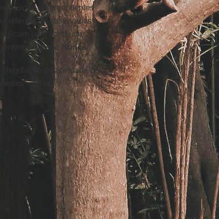
melhanças surpreendentes
. As diferenças observadas
 explicam pelo conteúdo
 genomas”, disse
Nunes
.
 [regulação da atividade dos
rentes”, disse.