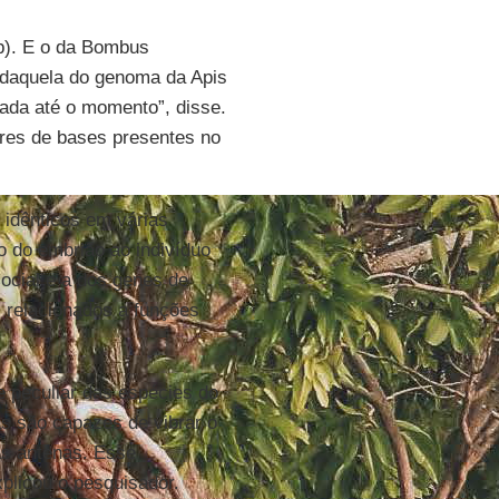
). E o da Bombus
 daquela do genoma da Apis
dada até o momento”, disse.
res de bases presentes no
idênticos em várias
 do embrião ao indivíduo
ocial e a dos genes de
s relacionados a funções
e peculiar das espécies do
s são capazes de vibrar o
as antenas. Esse
xplicou o pesquisador.