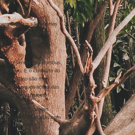
ênero Bombus são aqueles
er associado aos seus
zação de diferentes
tejam presentes nas Bombus,
ao cheiro. É o contrário do
dos ao olfato são mais
oborou as observações das
s”, sublinhou
Nunes
.
 focaram suas análises
lvimento relacionadas com