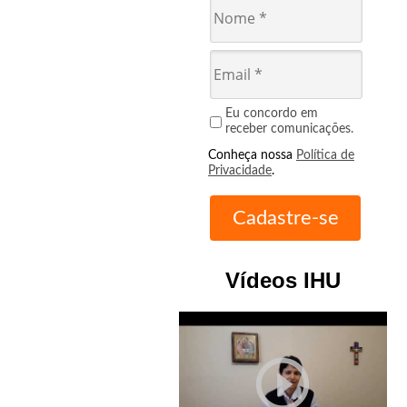
Eu concordo em
receber comunicações.
Conheça nossa
Política de
Privacidade
.
Vídeos IHU
play_circle_outline