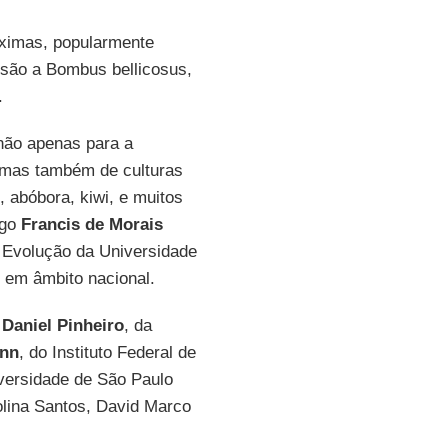
óximas, popularmente
ão a Bombus bellicosus,
.
não apenas para a
 mas também de culturas
, abóbora, kiwi, e muitos
ogo
Francis de Morais
 Evolução da Universidade
o em âmbito nacional.
e
Daniel Pinheiro
, da
nn
, do Instituto Federal de
versidade de São Paulo
rolina Santos, David Marco