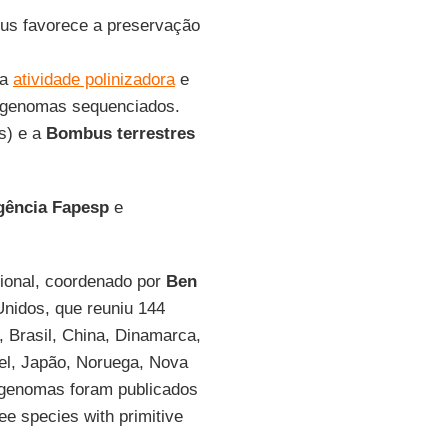
s favorece a preservação
la
atividade polinizadora
e
s genomas sequenciados.
s) e a
Bombus terrestres
gência Fapesp
e
cional, coordenado por
Ben
 Unidos, que reuniu 144
, Brasil, China, Dinamarca,
ael, Japão, Noruega, Nova
 genomas foram publicados
e species with primitive