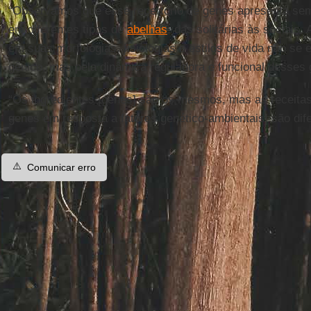
“Observamos que esse repertório de genes apresenta se
em diferentes tipos de
abelhas
, das solitárias às sociais
em suas morfologias, fisiologias e estilos de vida não se
gênico, mas pela dinâmica reguladora e funcional desses
“Os ingredientes [genes] são os mesmos, mas as receitas
genes em resposta a fatores genético-ambientais] são dife
⚠️
Comunicar erro