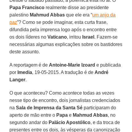
Desde o sábado passado, a polêmica está no ar. O
Papa Francisco
realmente disse ao presidente
palestino
Mahmud Abbas
que ele era “
um anjo da
paz
”? Como se pode imaginar, esta curta frase,
difundida pela imprensa logo após o encontro entre
os dois líderes no
Vaticano
, irritou
Israel
. Fazem-se
necessárias algumas explicações sobre os bastidores
deste assunto.
A reportagem é de
Antoine-Marie Izoard
e publicada
por
Imedia
, 19-05-2015. A tradução é de
André
Langer
.
O que aconteceu? Como acontece todas as vezes
nesse tipo de encontro, dois jornalistas credenciados
na
Sala de Imprensa da Santa Sé
participaram do
aperto de mão entre o
Papa
e
Mahmud Abbas
, no
segundo andar do
Palácio Apostólico
, e da troca de
presentes entre os dois, às vésperas da canonização