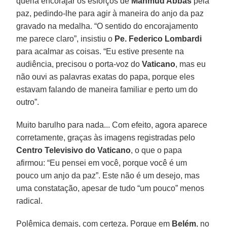
queria encorajar os esforços de
Mahmud Abbas
pela
paz, pedindo-lhe para agir à maneira do anjo da paz
gravado na medalha. “O sentido do encorajamento
me parece claro”, insistiu o
Pe. Federico Lombardi
para acalmar as coisas. “Eu estive presente na
audiência, precisou o porta-voz do
Vaticano
, mas eu
não ouvi as palavras exatas do papa, porque eles
estavam falando de maneira familiar e perto um do
outro”.
Muito barulho para nada... Com efeito, agora aparece
corretamente, graças às imagens registradas pelo
Centro Televisivo do Vaticano
, o que o papa
afirmou: “Eu pensei em você, porque você é um
pouco um anjo da paz”. Este não é um desejo, mas
uma constatação, apesar de tudo “um pouco” menos
radical.
Polêmica demais, com certeza. Porque em
Belém
, no