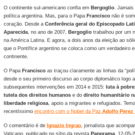
O continente sul-americano confia em
Bergoglio
. Jamais 
política argentina. Mas, para o Papa
Francisco
não é som
coração. Desde a
Conferência geral do Episcopado La
Aparecida
, no ano de 2007,
Bergoglio
trabalhou por um n
na América Latina. E agora, a dois anos da eleição ao sólio
que o Pontífice argentino se coloca como um verdadeiro e 
continente.
O Papa
Francisco
as traçou claramente as linhas da “polí
desde o seu primeiro discurso ao corpo diplomático logo a
subsequentes intervenções em 2014 e 2015:
luta à pobre
tutela dos direitos humanos
e do
direito humanitário 
liberdade religiosa
, apoio a migrantes e refugiados. Tem
recentíssimo
encontro com o Nobel da Paz
Adolfo Perez 
O comentário é de
Ignazio Ingrao
, jornalista que acomp
Vaticano, publicado no sítio da revista
Panorama
, 12-05-