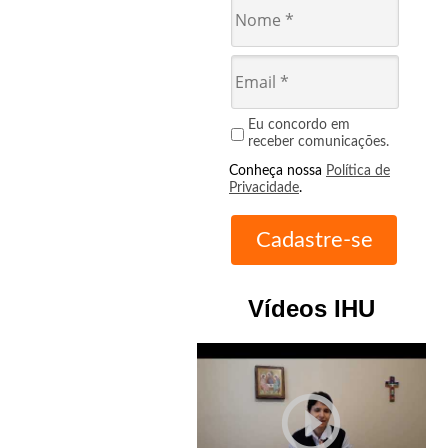
Eu concordo em
receber comunicações.
Conheça nossa
Política de
Privacidade
.
Vídeos IHU
play_circle_outline