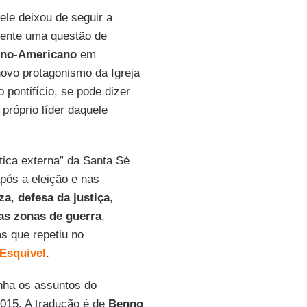
ele deixou de seguir a
ente uma questão de
tino-Americano
em
ovo protagonismo da Igreja
 pontifício, se pode dizer
próprio líder daquele
tica externa” da Santa Sé
pós a eleição e nas
za
,
defesa da justiça
,
nas zonas de guerra
,
as que repetiu no
Esquivel
.
anha os assuntos do
2015. A tradução é de
Benno