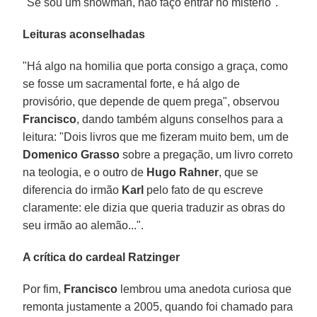
"Se sou um showman, não faço entrar no mistério".
Leituras aconselhadas
"Há algo na homilia que porta consigo a graça, como
se fosse um sacramental forte, e há algo de
provisório, que depende de quem prega", observou
Francisco
, dando também alguns conselhos para a
leitura: "Dois livros que me fizeram muito bem, um de
Domenico Grasso
sobre a pregação, um livro correto
na teologia, e o outro de
Hugo Rahner
, que se
diferencia do irmão
Karl
pelo fato de qu escreve
claramente: ele dizia que queria traduzir as obras do
seu irmão ao alemão...".
A crítica do cardeal Ratzinger
Por fim,
Francisco
lembrou uma anedota curiosa que
remonta justamente a 2005, quando foi chamado para