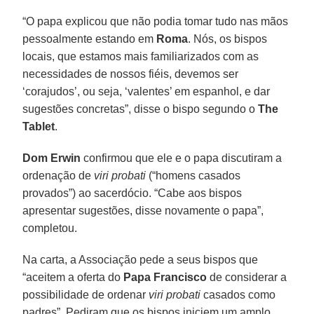
“O papa explicou que não podia tomar tudo nas mãos
pessoalmente estando em
Roma
. Nós, os bispos
locais, que estamos mais familiarizados com as
necessidades de nossos fiéis, devemos ser
‘corajudos’, ou seja, ‘valentes’ em espanhol, e dar
sugestões concretas”, disse o bispo segundo o
The
Tablet
.
Dom Erwin
confirmou que ele e o papa discutiram a
ordenação de
viri probati
(“homens casados
provados”) ao sacerdócio. “Cabe aos bispos
apresentar sugestões, disse novamente o papa”,
completou.
Na carta, a Associação pede a seus bispos que
“aceitem a oferta do
Papa Francisco
de considerar a
possibilidade de ordenar
viri probati
casados como
padres”. Pediram que os bispos iniciem um amplo