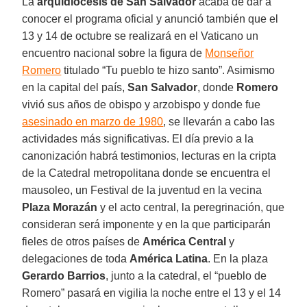
La
arquidiócesis de San Salvador
acaba de dar a
conocer el programa oficial y anunció también que el
13 y 14 de octubre se realizará en el Vaticano un
encuentro nacional sobre la figura de
Monseñor
Romero
titulado “Tu pueblo te hizo santo”. Asimismo
en la capital del país,
San Salvador
, donde
Romero
vivió sus años de obispo y arzobispo y donde fue
asesinado en marzo de 1980
, se llevarán a cabo las
actividades más significativas. El día previo a la
canonización habrá testimonios, lecturas en la cripta
de la Catedral metropolitana donde se encuentra el
mausoleo, un Festival de la juventud en la vecina
Plaza Morazán
y el acto central, la peregrinación, que
consideran será imponente y en la que participarán
fieles de otros países de
América Central
y
delegaciones de toda
América Latina
. En la plaza
Gerardo Barrios
, junto a la catedral, el “pueblo de
Romero” pasará en vigilia la noche entre el 13 y el 14