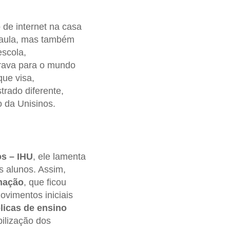
 de internet na casa
e aula, mas também
escola,
arava para o mundo
ue visa,
trado diferente,
 da Unisinos.
os – IHU
, ele lamenta
s alunos. Assim,
mação
, que ficou
vimentos iniciais
licas de ensino
ilização dos