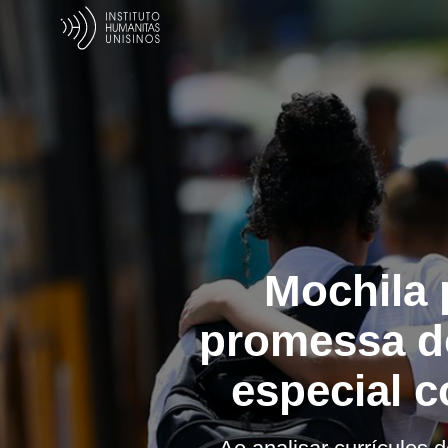
Mochila 
promessa do
especial c