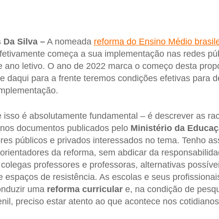
 Da Silva –
A nomeada
reforma do Ensino Médio brasile
efetivamente começa a sua implementação nas redes púb
de ano letivo. O ano de 2022 marca o começo desta pro
 daqui para a frente teremos condições efetivas para d
implementação.
e isso é absolutamente fundamental – é descrever as rac
 nos documentos publicados pelo
Ministério da Educa
ores públicos e privados interessados no tema. Tenho a
os orientadores da reforma, sem abdicar da responsabili
 colegas professores e professoras, alternativas possív
e espaços de resistência. As escolas e seus profissionai
onduzir uma
reforma curricular
e, na condição de pesqu
nil, preciso estar atento ao que acontece nos cotidiano