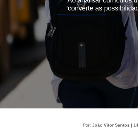
Ao analisar currículos 
“converte as possibilid
Por:
João Vitor Santos |
14