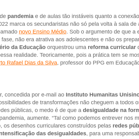
 de
pandemia
e de aulas tão instáveis quanto a conexão
2022 marca os secundaristas não só pela volta à sala d
chamado
novo Ensino Médio
. Sob o argumento de que a 
fase, não era atrativa aos adolescentes e não os prep
tério da Educação
orquestrou uma
reforma curricular
q
essa realidade. Teoricamente, pois a prática tem se mos
to Rafael Dias da Silva
, professor do PPG em Educação
ir, concedida por e-mail ao
Instituto Humanitas Unisin
ossibilidades de transformações não cheguem a todos o
edes públicas, o medo é de que a
desigualdade na for
 pandemia, aumente. “Tal como podemos entrever nos mo
 os desenhos curriculares construídos pelas
redes púb
intensificação das desigualdades
, para uma responsab