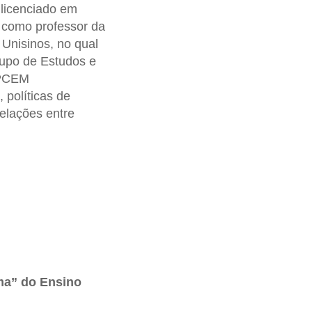
 licenciado em
 como professor da
nisinos, no qual
rupo de Estudos e
EPCEM
 políticas de
relações entre
rma” do Ensino