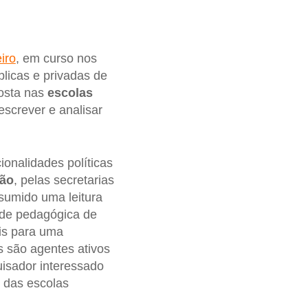
iro
, em curso nos
licas e privadas de
posta nas
escolas
escrever e analisar
ionalidades políticas
ção
, pelas secretarias
ssumido uma leitura
dade pedagógica de
eis para uma
s são agentes ativos
isador interessado
s das escolas