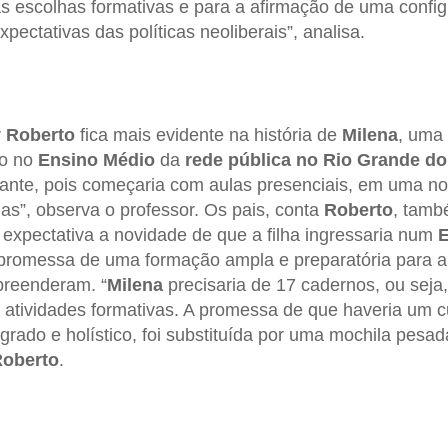
s escolhas formativas e para a afirmação de uma config
pectativas das políticas neoliberais”, analisa.
r
Roberto
fica mais evidente na história de
Milena
, uma 
no no
Ensino Médio
da
rede pública no Rio Grande do
ante, pois começaria com aulas presenciais, em uma no
s”, observa o professor. Os pais, conta
Roberto
, tamb
pectativa a novidade de que a filha ingressaria num
E
promessa de uma formação ampla e preparatória para a v
preenderam. “
Milena
precisaria de 17 cadernos, ou seja,
 atividades formativas. A promessa de que haveria um cu
grado e holístico, foi substituída por uma mochila pesad
oberto
.