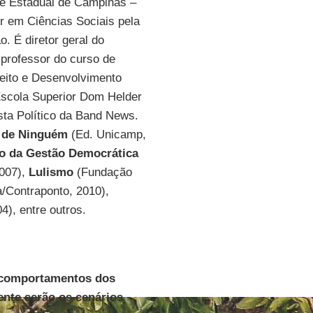
de Estadual de Campinas –
r em Ciências Sociais pela
o. É diretor geral do
, professor do curso de
eito e Desenvolvimento
Escola Superior Dom Helder
sta Político da Band News.
 de Ninguém
(Ed. Unicamp,
io da Gestão Democrática
2007),
Lulismo
(Fundação
ra/Contraponto, 2010),
), entre outros.
e comportamentos dos
ente serão os cenários