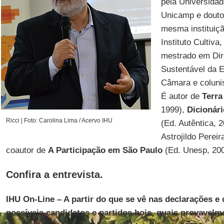
pela Universida
Unicamp e douto
mesma instituiçã
Instituto Cultiva
mestrado em Dir
Sustentável da 
Câmara e coluni
É autor de
Terra
1999),
Dicionár
Ricci | Foto: Carolina Lima / Acervo IHU
(Ed. Autêntica, 
Astrojildo Perei
coautor de
A Participação em São Paulo
(Ed. Unesp, 2004
Confira a entrevista.
IHU On-Line – A partir do que se vê nas declarações 
possíveis candidatos e partidos hoje, quais provavelm