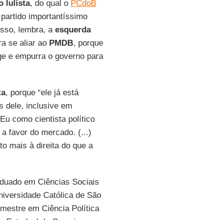
o lulista
, do qual o
PCdoB
 partido importantíssimo
disso, lembra, a
esquerda
a se aliar ao
PMDB
, porque
ge e empurra o governo para
ta
, porque “ele já está
s dele, inclusive em
 Eu como cientista político
 a favor do mercado. (...)
to mais à direita do que a
duado em Ciências Sociais
Universidade Católica de São
mestre em Ciência Política