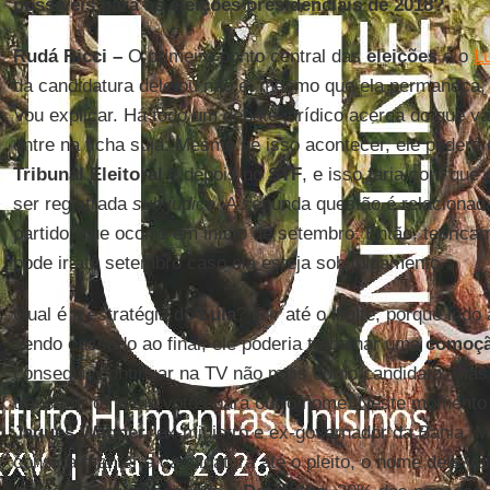
possíveis para as eleições presidenciais de 2018?
Rudá Ricci –
O primeiro ponto central das
eleições
é o
L
da candidatura dele ou não e, mesmo que ela permaneça, a
Vou explicar. Há todo um debate jurídico acerca do que va
entre na ficha suja. Mesmo se isso acontecer, ele poderá 
Tribunal Eleitoral
e depois no
STF
, e isso faria com que
ser registrada
sub judice
. A segunda questão é relacionad
partido, que ocorre em início de setembro. Então, teorica
pode ir até setembro caso ela esteja sob julgamento.
Qual é a estratégia do
Lula
? É ir até o limite, porque indo
sendo cassado ao final, ele poderia trabalhar uma
comoçã
conseguir continuar na TV não mais como candidato, mas
transferir os seus votos para outro nome. Neste momento 
Jaques Wagner
, ex-ministro e ex-governador da Bahia.
consiga manter a candidatura até o pleito, o nome dele va