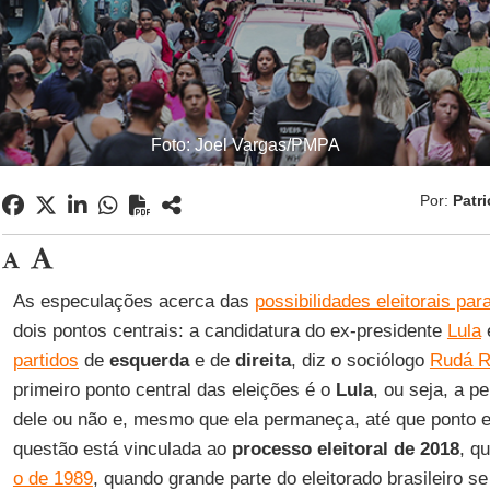
Foto: Joel Vargas/PMPA
Por:
Patri
As especulações acerca das
possibilidades eleitorais par
dois pontos centrais: a candidatura do ex-presidente
Lula
partidos
de
esquerda
e de
direita
, diz o sociólogo
Rudá R
primeiro ponto central das eleições é o
Lula
, ou seja, a 
dele ou não e, mesmo que ela permaneça, até que ponto ela
questão está vinculada ao
processo eleitoral de 2018
, q
o de 1989
, quando grande parte do eleitorado brasileiro se