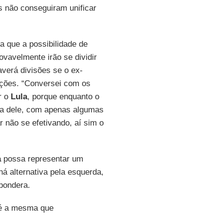
os não conseguiram unificar
a que a possibilidade de
ovavelmente irão se dividir
averá divisões se o ex-
eições. “Conversei com os
r o
Lula
, porque enquanto o
ha dele, com apenas algumas
 não se efetivando, aí sim o
a
possa representar um
á alternativa pela esquerda,
pondera.
, é a mesma que