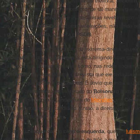
porém, do ponto de vista da estratégia eleitoral,
Alckmin
d
principal adversário neste momento, de tal maneira que ele
eleitorado do
Bolsonaro
– e as pesquisas revelam isso –
do eleitorado do
PSDB
das últimas eleições, não tendo outr
votava no
anti-Lula
, que era o
PSDB
.
Agora, como tem um candidato da extrema-direita, esses 
Bolsonaro
. Então, o
Alckmin
já está dirigindo suas bater
Já vimos nas últimas semanas como, nas redes sociais, 
Bolsonaro
, divulgando uma entrevista que ele teria dad
que dizia que gostava do
Chávez
. É óbvio que essa é um
dúvida o alinhamento do eleitorado do
Bolsonaro
com ele
muito e já se cogita a candidatura do
Meirelles
, e o
César
DEM
tem que ter um candidato. Então, a direita vai se f
quatro candidatos.
Do lado da
esquerda
, do
centro-esquerda
, que é o
lulis
nítida, que é o
PSOL
, devemos ter de três a quatro cand