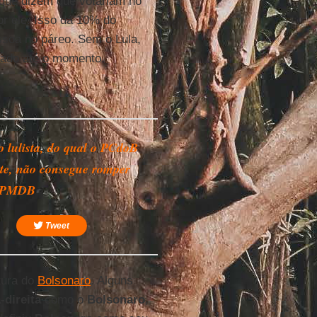
que dizem que votariam no
r ele. Isso dá 10% do
ssoa no páreo. Sem o Lula,
rado até o momento.
o lulista, do qual o PCdoB
rte, não consegue romper
 PMDB
Tweet
tura do
Bolsonaro
. Alguns
-direita
como o
Bolsonaro
,