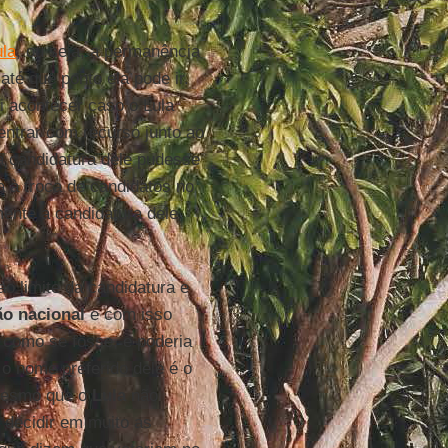
ula
, ou seja, a permanência
té que ponto ela pode ir.
i acontecer caso o Lula
entrar com recurso junto ao
 a candidatura dele pudesse
a à troca de candidatos no
mente a candidatura dele
 ao limite da candidatura e
o nacional
e com isso
 como se fosse, e poderia
o nome preferido dele é o
 Mesmo que o
Lula
não
i decidir em muito as