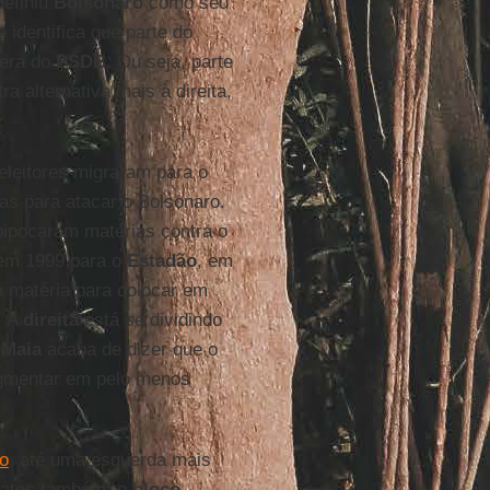
efiniu
Bolsonaro
como seu
 identifica que parte do
 era do
PSDB
. Ou seja, parte
a alternativa mais à direita,
eleitores migraram para o
ias para atacar o Bolsonaro.
pipocaram matérias contra o
o em 1999 para o
Estadão
, em
a matéria para colocar em
. A
direita
está se dividindo
 Maia
acaba de dizer que o
ragmentar em pelo menos
mo
, até uma esquerda mais
idatos também: o
bloco