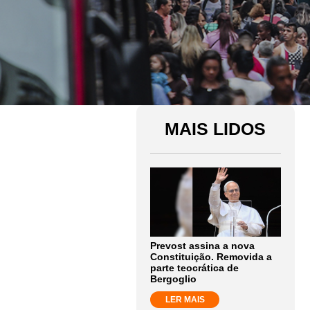
MAIS LIDOS
Prevost assina a nova
Constituição. Removida a
parte teocrática de
Bergoglio
LER MAIS