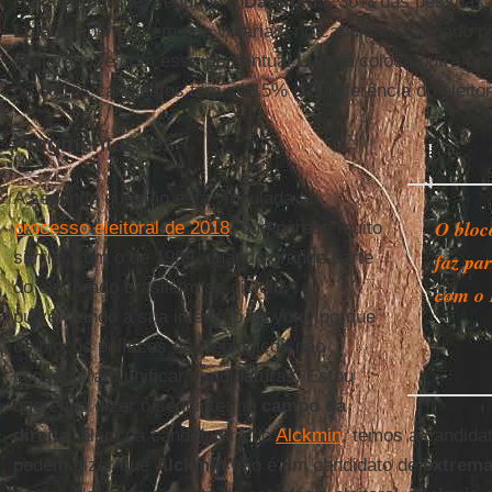
eleições porque, segundo o
Datafolha
, 30% das pessoas 
Lula
também dizem que votariam no candidato indicado po
eleitorado, e com esse percentual
Lula
já coloca outra pe
os outros candidatos têm só 15% da preferência do eleito
Fragmentações
A segunda questão está vinculada ao
O bloc
processo eleitoral de 2018
, que parece muito
similar com o de 1989, quando grande parte
faz pa
do eleitorado brasileiro se dividiu,
com o
pulverizando a sua intenção de voto, porque
os blocos políticos ou ideológicos não
conseguiram unificar candidaturas. Estou
querendo dizer o seguinte: no
campo da
direita
, além da candidatura do
Alckmin
, temos a candida
podem dizer que
Alckmin
não é um candidato de
extrema