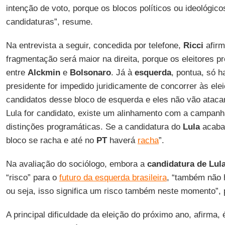
intenção de voto, porque os blocos políticos ou ideológic
candidaturas”, resume.
Na entrevista a seguir, concedida por telefone,
Ricci
afirm
fragmentação será maior na direita, porque os eleitores pr
entre
Alckmin
e
Bolsonaro
. Já à
esquerda
, pontua, só h
presidente for impedido juridicamente de concorrer às el
candidatos desse bloco de esquerda e eles não vão ataca
Lula for candidato, existe um alinhamento com a campan
distinções programáticas. Se a candidatura do
Lula
acabar
bloco se racha e até no
PT
haverá
racha
”.
Na avaliação do sociólogo, embora a
candidatura de Lul
“risco” para o
futuro da esquerda brasileira
, “também não h
ou seja, isso significa um risco também neste momento”, 
A principal dificuldade da eleição do próximo ano, afirma