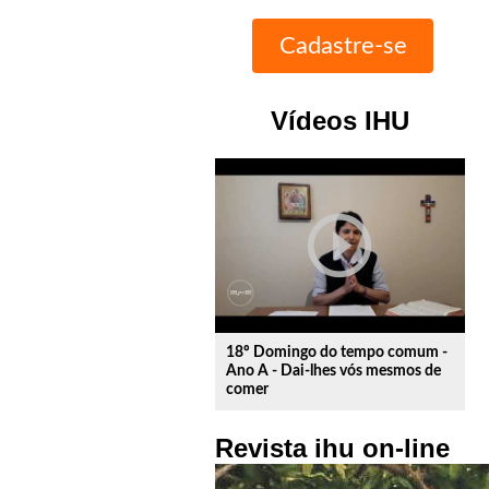
Vídeos IHU
play_circle_outline
18º Domingo do tempo comum -
Ano A - Dai-lhes vós mesmos de
comer
Revista ihu on-line