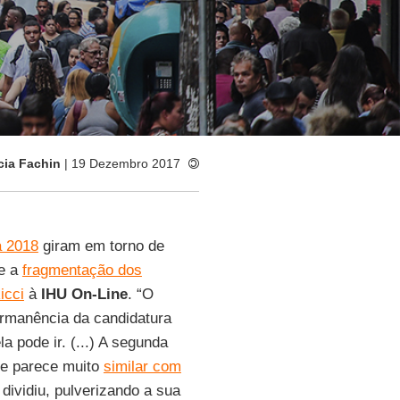
cia Fachin
| 19 Dezembro 2017
a 2018
giram em torno de
e a
fragmentação dos
icci
à
IHU On-Line
. “O
permanência da candidatura
 pode ir. (...) A segunda
ue parece muito
similar com
 dividiu, pulverizando a sua