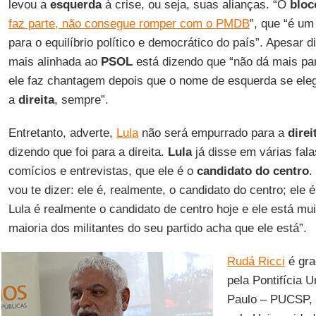
levou a
esquerda
à crise, ou seja, suas alianças. “O
bloc
faz parte, não consegue romper com o PMDB
”, que “é um
para o equilíbrio político e democrático do país”. Apesar 
mais alinhada ao
PSOL
está dizendo que “não dá mais par
ele faz chantagem depois que o nome de esquerda se ele
a
direita
, sempre”.
Entretanto, adverte,
Lula
não será empurrado para a
direi
dizendo que foi para a direita.
Lula
já disse em várias fala
comícios e entrevistas, que ele é o
candidato do centro
.
vou te dizer: ele é, realmente, o candidato do centro; ele é
Lula é realmente o candidato de centro hoje e ele está mui
maioria dos militantes do seu partido acha que ele está”.
Rudá Ricci
é gra
pela Pontifícia 
Paulo – PUCSP, 