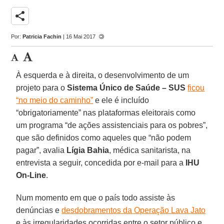
share
Por:
Patricia Fachin
| 16 Mai 2017
À esquerda e à direita, o desenvolvimento de um
projeto para o
Sistema Único de Saúde – SUS
ficou
“no meio do caminho”
e ele é incluído
“obrigatoriamente” nas plataformas eleitorais como
um programa “de ações assistenciais para os pobres”,
que são definidos como aqueles que “não podem
pagar”, avalia
Lígia Bahia
, médica sanitarista, na
entrevista a seguir, concedida por e-mail para a
IHU
On-Line
.
Num momento em que o país todo assiste às
denúncias e
desdobramentos da Operação Lava Jato
e às irregularidades ocorridas entre o setor público e