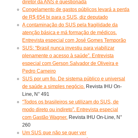
diretor da ANS é questionada
Congelamento de gastos públicos levará a perda
de R$ 654 bi para o SUS, diz deputado
A contaminação do SUS pela fragilidade da
atenção básica e má formação de médicos.
Entrevista especial com José Gomes Temporão
SUS: “Brasil nunca investiu para viabilizar
plenamente o acesso à saúde”. Entrevista
especial com Gerson Salvador de Oliveira e
Pedro Carneiro
SUS por um fio. De sistema público e universal
de saúde a simples negócio.
Revista IHU On-
Line, N° 491
“Todos os brasileiros se utilizam do SUS, de
modo direto ou indireto”. Entrevista especial
com Gastão Wagner.
Revista IHU On-Line, N°
260
Um SUS que não se quer ver