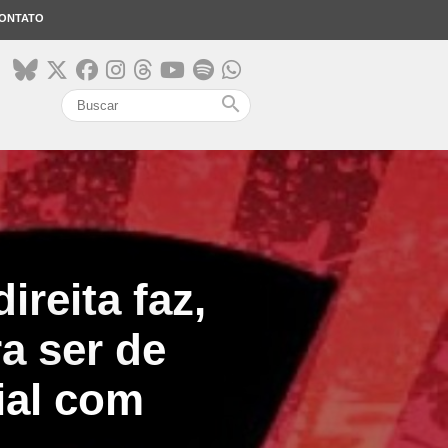
ONTATO
search
ireita faz,
a ser de
ial com