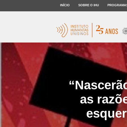
INÍCIO
SOBRE O IHU
PROGRAMA
“Nascerão,
as razõ
esquer