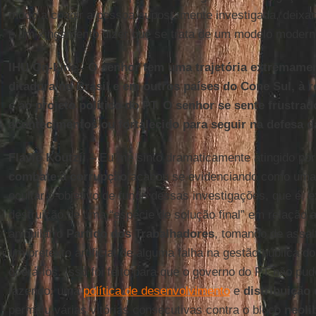
modo a coagir a pessoa supostamente investigada, deixan
é um xingamento dizer que se trata de um modelo modern
IHU On-Line - O senhor tem uma trajetória extremame
ditadura no Brasil e em outros países do Cone Sul, à 
e ao projeto político do PT. O senhor se sente frustra
acontecimentos ou fortalecido para seguir na defesa 
Flavio Koutzii –
Eu me sinto dramaticamente atingido por 
combate à corrupção
acabou se evidenciando como uma 
ocultar o objetivo de fundo dessas investigações, que é, 
destruição de uma “espécie de solução final” em relação 
aniquilar o
Partido dos Trabalhadores
, tomando de assal
um pretexto artificial de alguma falha na gestão pública d
operá-los. Isso foi feito para que o governo do PT não pu
fazendo: uma
política de desenvolvimento
e
distribuição
permitiu várias vitórias consecutivas contra o bloco
neoli