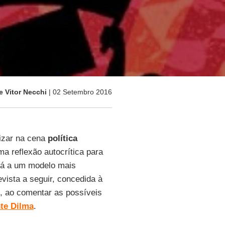
e Vitor Necchi
| 02 Setembro 2016
izar na cena
política
 reflexão autocrítica para
rá a um modelo mais
evista a seguir, concedida à
, ao comentar as possíveis
te Dilma
.