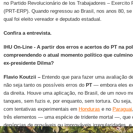
no Partido Revolucionário de los Trabajadores – Exercito 
(PRT-ERP). Quando regressou ao Brasil, nos anos 80, se fi
qual foi eleito vereador e deputado estadual.
Confira a entrevista.
IHU On-Line - A partir dos erros e acertos do PT na pol
compreendendo o atual momento político que culmin
ex-presidente Dilma?
Flavio Koutzii –
Entendo que para fazer uma avaliação des
não seja tanto os possíveis erros do
PT
— embora eles ex
da direita. Houve uma aplicação, no Brasil, de um novo 
tanques, sem fuzis e, por enquanto, sem tortura. Ou seja,
com tentativas experimentais em
Honduras
e no
Paraguai
três elementos — uma espécie de tridente mortal —, que
denúncias de prováveis ou improváveis irregularidades, e