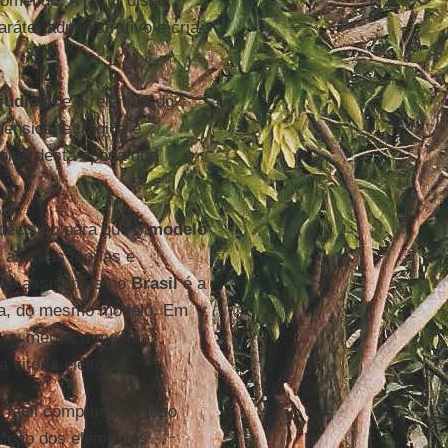
metido. A partir disso,
ráter administrativo e cria-
judicial
e a releitura do
densidade trágica e
golpe desta época que
decisivo para que o
modelo
 as suas teorias e
que assistimos no
Brasil
é a
ada, do mesmo modelo. Em
is ou menos a mesma,
vitória eleitoral.
 fácil compreender isso
ição dos elementos