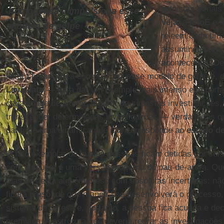
golpistas é mais 
homogênea e impulsiona esse
Veja
, a
IstoÉ
e a
modelo de golpe
releem cada um 
assumindo para s
acontecendo. De
leitura homogênea e impulsiona esse modelo de golpe e, d
Lava Jato
— para dar um exemplo mais intenso e importa
capacidade de alterar, a partir de supostas investigações, 
transcender determinadas investigações — verdadeiras ou
partir de uma dinâmica que não corresponde ao
estado de
O fato exemplar de que as pessoas ficam detidas por sei
com ninguém é uma versão moderna do pau-de-arara. Quer 
mas se deixa alguém preso com absolutas incertezas: nã
ficará preso, de que maneira se desenvolverá o processo
sistema de defesa e, portanto, a pessoa fica acuada e dec
premiada. A estrutura que deveria regrar as investigações 