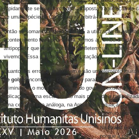
qual o governo legal e democraticamente eleito fica compro
rapidamente se transforma essa suposta fragilização de ca
se uma espécie de Corte que irá arbitrá-la.
Então se somam a
esfera política
, a utilização da
esfera 
acontecimento feito pela
mídia
. Temos aí, embora toda a 
antipopular que esses episódios refletem, um modelo de 
vivemos. Essa é a primeira constatação.
Quanto aos erros, eles existem e são um elemento muito 
de golpe
encontre um chão sólido para poder desenvolver
criminalizar o movimento social do governo existente. O 
aplicação, numa escala muito mais profunda e radicaliz
uma certa versão análoga, na Argentina a situação é ma
embora recentemente a direita tenha se legitimado por uma 
No
Brasil
é mais
porque a compos
A imprensa faz a leitura