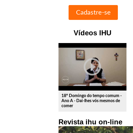
Vídeos IHU
play_circle_outline
18º Domingo do tempo comum -
Ano A - Dai-lhes vós mesmos de
comer
Revista ihu on-line