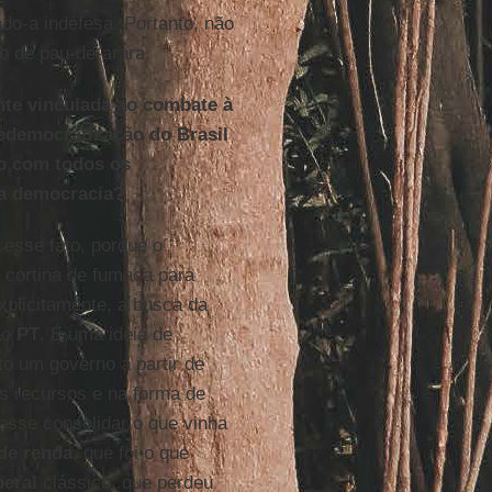
do-a indefesa. Portanto, não
o de pau-de-arara.
nte vinculada ao combate à
redemocratização do Brasil
do com todos os
da democracia?
esse fato, porque o
cortina de fumaça para
explicitamente, a busca da
ao
PT
. É uma ideia de
to um governo a partir de
os recursos e na forma de
desse consolidar o que vinha
 de renda
, que foi o que
beral
clássico, que perdeu