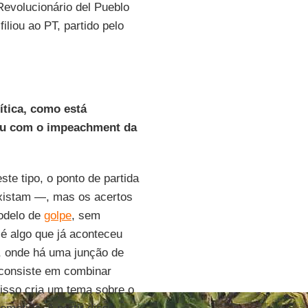
Revolucionário del Pueblo
liou ao PT, partido pelo
ítica, como está
ou com o impeachment da
te tipo, o ponto de partida
istam —, mas os acertos
modelo de
golpe
, sem
 é algo que já aconteceu
, onde há uma junção de
 consiste em combinar
 isso cria um tema sobre o