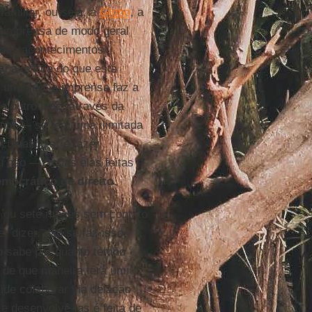
familiar, ou seja, a
Globo
, a
 imprensa de modo geral
dos acontecimentos
i a leitura do que está
 um lado, a imprensa faz a
e outro lado, através da
nte — se tem uma ilimitada
culpabilizar e fazer
 não —, todas elas feitas a
mocrático de direito
.
s ou sete meses sem contato
dizer, não se faz isso,
o sabe por quanto tempo
, de que maneira terá um
ide colaborar via delação
e desenvolvê-las é feita de