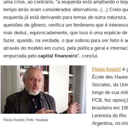
uma crise, ao contrário, “a esquerda está ampliando o le
tempo atrás eram considerados alternativos. (...) Creio qu
esquerda já está derivando para temas de outra natureza
questões de gênero, verifica um fenômeno que é interessa
mas deduz, equivocadamente, que isso é uma espécie de 
fazer, quando, na verdade, o que sobrou para ser feito é a
através do modelo em curso, pela política geral e interna
empurrada pelo
capital financeiro
”, conclui.
Flavio Koutzii
é g
École des Haute
Sociales, da Un
longo de sua milit
PCB, fez oposiçã
brasileira em 19
Leninista do Rio
Flavio Koutzii | Foto: Youtube
Argentina, no in