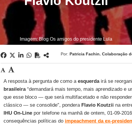
Flavio Koutzii
Imagem: Blog Os amigos do presidente Lula
Por:
Patricia Fachin. Colaboração d
A resposta à pergunta de como a
esquerda
irá se reorgan
brasileira
“demandará mais tempo, mais aprendizado e uma
que esse bloco — que será multifacetado e não responde
clássico — se consolide”, pondera
Flavio Koutzii
na entr
IHU On-Line
por telefone na manhã de ontem, 01-09-2016
consequências políticas do
impeachment da ex-presiden