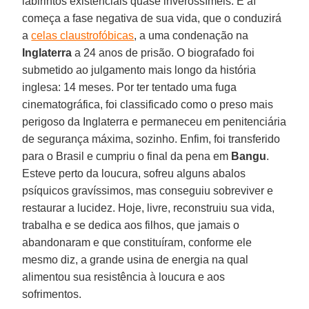
labirintos existenciais quase inverossímeis. E aí
começa a fase negativa de sua vida, que o conduzirá
a
celas claustrofóbicas
, a uma condenação na
Inglaterra
a 24 anos de prisão. O biografado foi
submetido ao julgamento mais longo da história
inglesa: 14 meses. Por ter tentado uma fuga
cinematográfica, foi classificado como o preso mais
perigoso da Inglaterra e permaneceu em penitenciária
de segurança máxima, sozinho. Enfim, foi transferido
para o Brasil e cumpriu o final da pena em
Bangu
.
Esteve perto da loucura, sofreu alguns abalos
psíquicos gravíssimos, mas conseguiu sobreviver e
restaurar a lucidez. Hoje, livre, reconstruiu sua vida,
trabalha e se dedica aos filhos, que jamais o
abandonaram e que constituíram, conforme ele
mesmo diz, a grande usina de energia na qual
alimentou sua resistência à loucura e aos
sofrimentos.